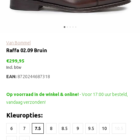
Van Bommel
Raffa 02.09 Bruin
€299,95
Incl. btw
EAN:
8720244687318
Op voorraad in de winkel & online!
- Voor 17:00 uur besteld,
vandaag verzonden!
Kleuropties:
6
7
7.5
8
8.5
9
9.5
10
10.5