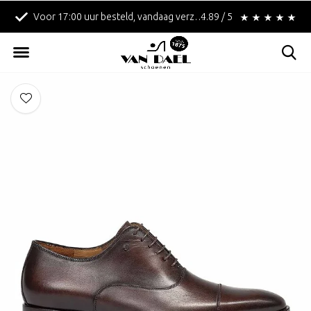
Voor 17:00 uur besteld, vandaag verzonden!
4.89 / 5
Betaal achteraf met 