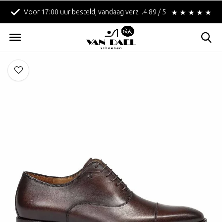
Voor 17:00 uur besteld, vandaag verzonden!
4.89 / 5
Betaal achteraf met 