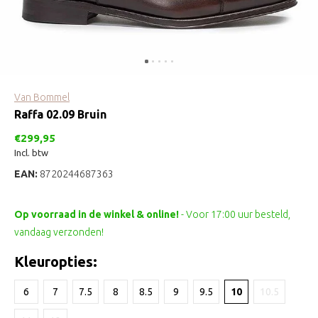
Van Bommel
Raffa 02.09 Bruin
€299,95
Incl. btw
EAN:
8720244687363
Op voorraad in de winkel & online!
- Voor 17:00 uur besteld,
vandaag verzonden!
Kleuropties:
6
7
7.5
8
8.5
9
9.5
10
10.5