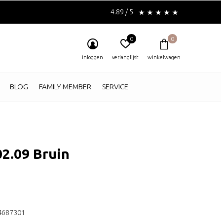
4.89 / 5
0
0
inloggen
verlanglijst
winkelwagen
BLOG
FAMILY MEMBER
SERVICE
02.09 Bruin
4687301