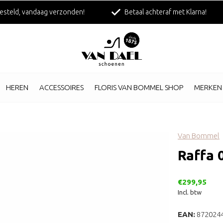
esteld, vandaag verzonden!
Betaal achteraf met Klarna!
HEREN
ACCESSOIRES
FLORIS VAN BOMMEL SHOP
MERKEN
Van Bommel
Raffa 
€299,95
Incl. btw
EAN:
872024