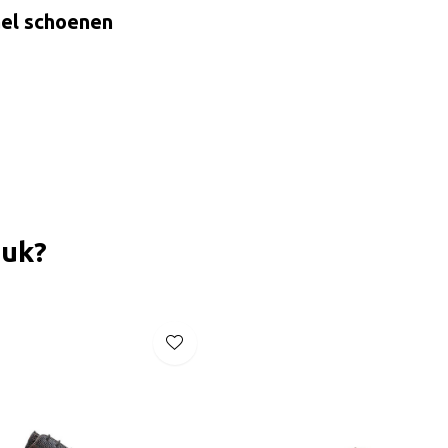
ael schoenen
euk?