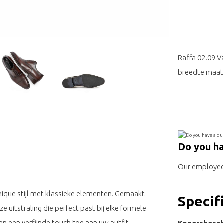
Raffa 02.09 Va
breedte maat 
Do you ha
Our employee 
ique stijl met klassieke elementen. Gemaakt
Specif
e uitstraling die perfect past bij elke formele
n een verfijnde touch toe aan uw outfit.
Kopersbesch