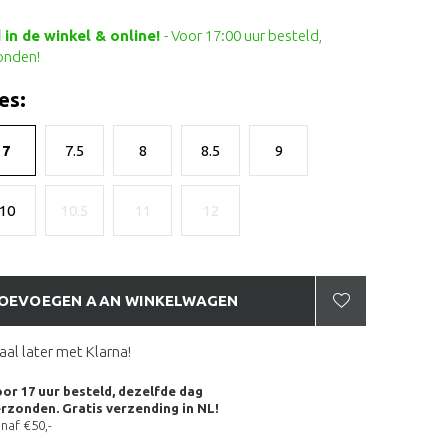
in de winkel & online!
- Voor 17:00 uur besteld,
onden!
es:
7
7.5
8
8.5
9
10
10.5
11
12
OEVOEGEN AAN WINKELWAGEN
aal later met Klarna!
or 17 uur besteld, dezelfde dag
rzonden. Gratis verzending in NL!
naf €50,-