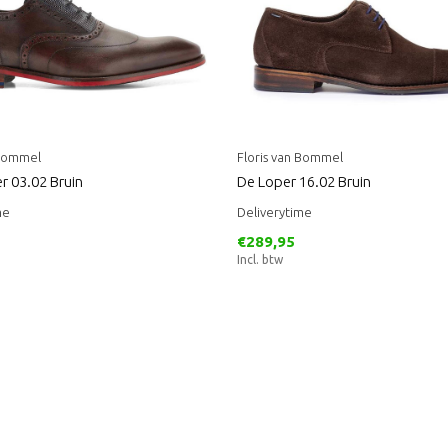
 Bommel
Floris van Bommel
r 03.02 Bruin
De Loper 16.02 Bruin
me
Deliverytime
€289,95
Incl. btw