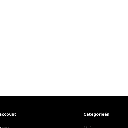
 account
Categorieën
treren
SALE