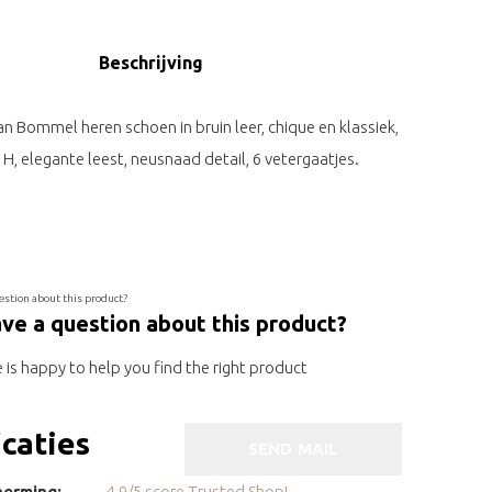
Beschrijving
n Bommel heren schoen in bruin leer, chique en klassiek,
H, elegante leest, neusnaad detail, 6 vetergaatjes.
ve a question about this product?
is happy to help you find the right product
icaties
SEND MAIL
erming:
4.9/5 score Trusted Shop!