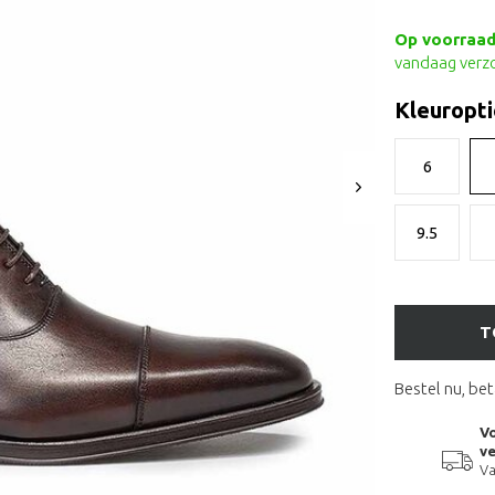
Op voorraad 
vandaag verz
Kleuropti
6
9.5
T
Bestel nu, bet
Vo
ve
Va