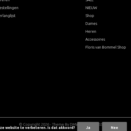
estellingen
NIEUW
erlanglijst
Shop
Dames
Heren
Accessoires
Floris van Bommel Shop
© Copyright
2026
- Theme By
DMWS
x
Plus+
-
RSS-feed
nze website te verbeteren. Is dat akkoord?
Ja
Nee