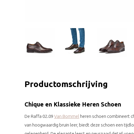
Productomschrijving
Chique en Klassieke Heren Schoen
De Raffa 02.09
Van Bommel
heren schoen combineert ch
van hoogwaardig bruin leer, biedt deze schoen een tijdloz
gelegenheid. De elegante leest en neusnaad detail voege