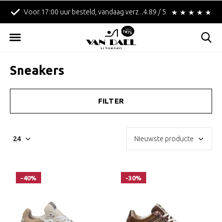
n!
Betaal achteraf met Klarna!
4.89 / 5
Gratis verzending i
Sneakers
FILTER
-40%
-30%