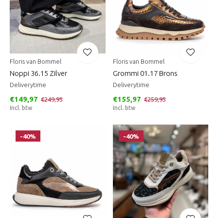
Floris van Bommel
Floris van Bommel
Noppi 36.15 Zilver
Grommi 01.17 Brons
Deliverytime
Deliverytime
€149,97
€155,97
€249,95
€259,95
Incl. btw
Incl. btw
-40%
-40%