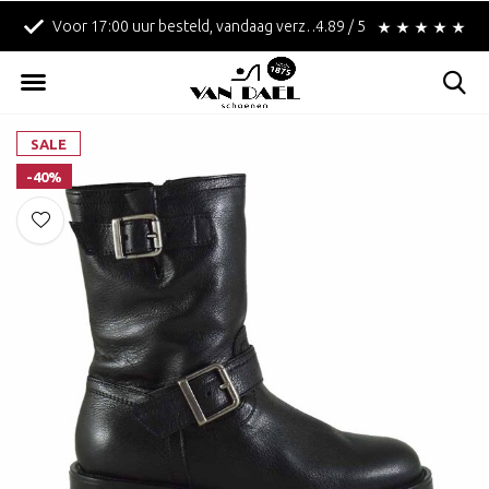
Voor 17:00 uur besteld, vandaag verzonden!
4.89 / 5
Betaal achteraf met 
SALE
-40%