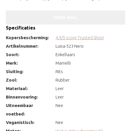
SEND MAIL
Specificaties
Kopersbescherming:
4.9/5 score Trusted Shop!
Artikelnummer:
Luisa-523 Nero
Soort:
Enkellaars
Merk:
Marnelli
Sluiting:
Rits
Zool:
Rubber
Materiaal:
Leer
Binnenvoering:
Leer
Uitneembaar
Nee
voetbed:
Veganistisch:
Nee
Maten:
Wat is mijn schoenmaat?