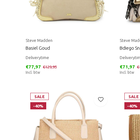
Steve Madden
Steve Mad
Basiel Goud
Bdiego S
Deliverytime
Deliveryti
€77,97
€71,97
€129,95
€
Incl. btw
Incl. btw
SALE
SALE
-40%
-40%