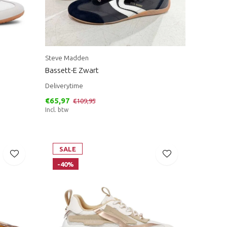
Steve Madden
Bassett-E Zwart
Deliverytime
€65,97
€109,95
Incl. btw
SALE
-40%