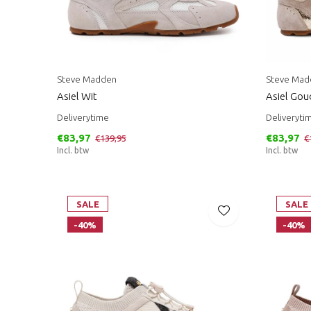
Steve Madden
Steve Mad
Asiel Wit
Asiel Gou
Deliverytime
Deliveryti
€83,97
€83,97
€139,95
€
Incl. btw
Incl. btw
SALE
SALE
-40%
-40%