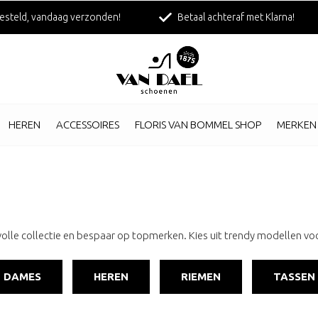
esteld, vandaag verzonden!
Betaal achteraf met Klarna!
HEREN
ACCESSOIRES
FLORIS VAN BOMMEL SHOP
MERKEN
olle collectie en bespaar op topmerken. Kies uit trendy modellen voo
DAMES
HEREN
RIEMEN
TASSEN