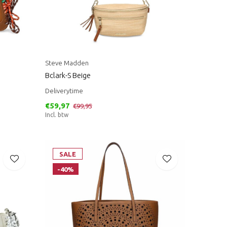
Steve Madden
Bclark-S Beige
Deliverytime
€59,97
€99,95
Incl. btw
SALE
-40%