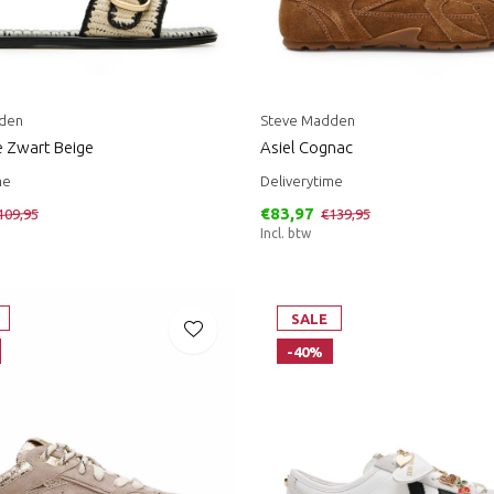
den
Steve Madden
 Zwart Beige
Asiel Cognac
me
Deliverytime
€83,97
109,95
€139,95
Incl. btw
SALE
-40%