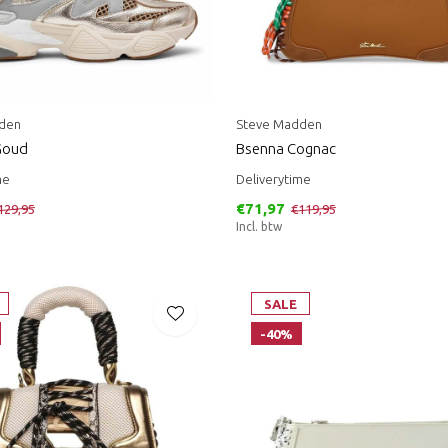
den
Steve Madden
Goud
Bsenna Cognac
me
Deliverytime
€71,97
129,95
€119,95
Incl. btw
SALE
-40%