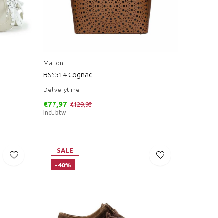
Marlon
BS5514 Cognac
Deliverytime
€77,97
€129,95
Incl. btw
SALE
-40%