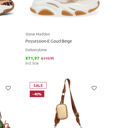
Steve Madden
Possession-E Goud Beige
Deliverytime
€71,97
€119,95
Incl. btw
SALE
-40%