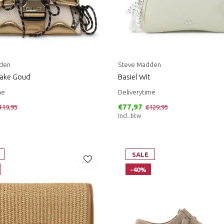
den
Steve Madden
nake Goud
Basiel Wit
me
Deliverytime
€77,97
119,95
€129,95
Incl. btw
SALE
-40%