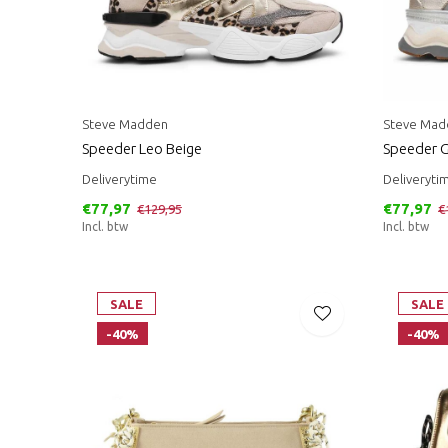
Steve Madden
Steve Mad
Speeder Leo Beige
Speeder 
Deliverytime
Deliveryti
€77,97
€77,97
€129,95
€
Incl. btw
Incl. btw
SALE
SALE
-40%
-40%