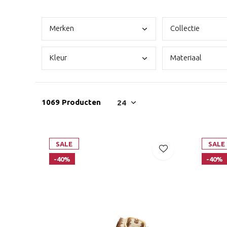
Merk
en
Coll
ectie
Kleu
r
Mate
riaal
1069 Producten
SALE
SALE
-40%
-40%