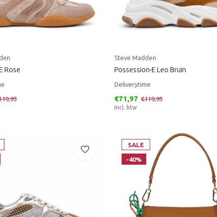
den
Steve Madden
RE Rose
Possession-E Leo Bruin
me
Deliverytime
€71,97
119,95
€119,95
Incl. btw
SALE
-40%