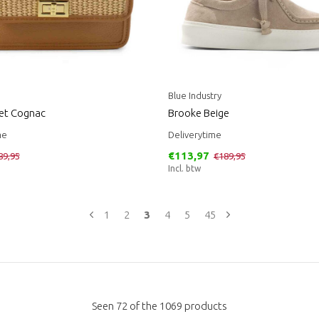
Blue Industry
et Cognac
Brooke Beige
me
Deliverytime
€113,97
89,95
€189,95
Incl. btw
1
2
3
4
5
45
Seen 72 of the 1069 products