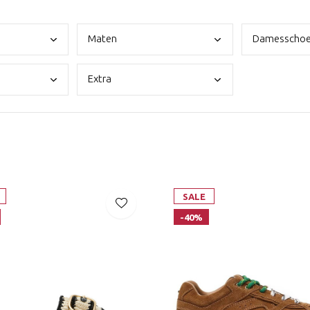
Mate
n
Dame
sscho
Extr
a
SALE
-40%