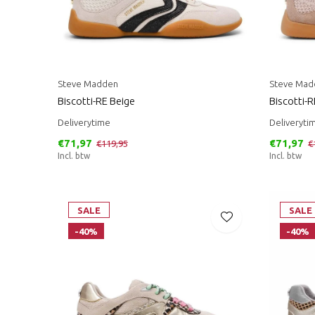
Steve Madden
Steve Mad
Biscotti-RE Beige
Biscotti-
Deliverytime
Deliveryti
€71,97
€71,97
€119,95
€
Incl. btw
Incl. btw
SALE
SALE
-40%
-40%