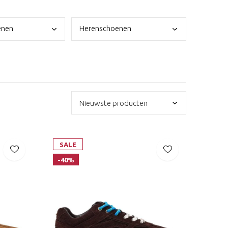
enen
Here
nschoenen
SALE
-40%