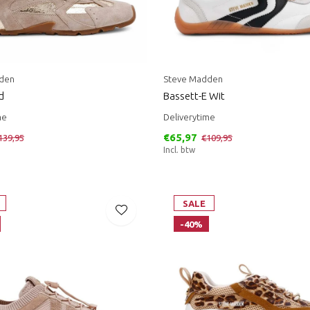
den
Steve Madden
d
Bassett-E Wit
me
Deliverytime
€65,97
139,95
€109,95
Incl. btw
SALE
-40%