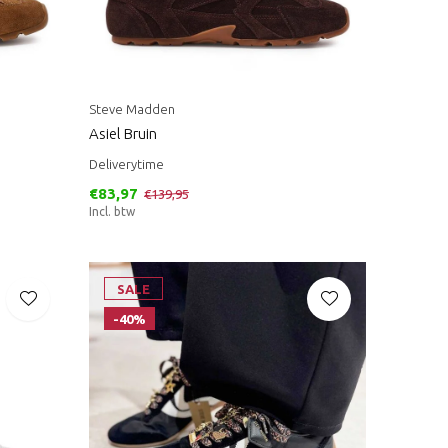
Steve Madden
Asiel Bruin
Deliverytime
€83,97
€139,95
Incl. btw
SALE
-40%