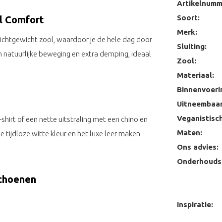
Artikelnumm
Soort:
l Comfort
Merk:
ichtgewicht zool, waardoor je de hele dag door
Sluiting:
n natuurlijke beweging en extra demping, ideaal
Zool:
Materiaal:
Binnenvoeri
Uitneembaar
Veganistisch
-shirt of een nette uitstraling met een chino en
Maten:
De tijdloze witte kleur en het luxe leer maken
Ons advies:
Onderhoudst
schoenen
Inspiratie: