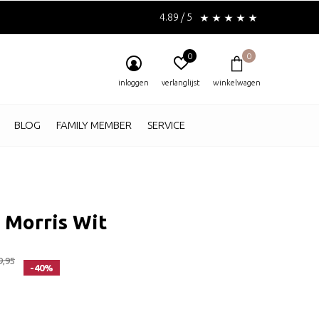
4.89 / 5
0
0
inloggen
verlanglijst
winkelwagen
BLOG
FAMILY MEMBER
SERVICE
 Morris Wit
9,95
-40%