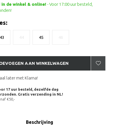
in de winkel & online!
- Voor 17:00 uur besteld,
onden!
es:
43
44
45
46
OEVOEGEN AAN WINKELWAGEN
aal later met Klarna!
or 17 uur besteld, dezelfde dag
rzonden. Gratis verzending in NL!
naf €50,-
Beschrijving