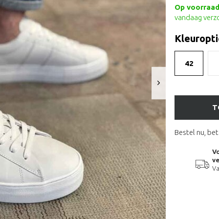
Op voorraad 
vandaag verz
Kleuropti
42
T
Bestel nu, bet
Vo
ve
Va