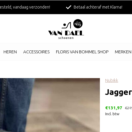
esteld, vandaag verzonden!
Betaal achteraf met Klarna!
HEREN
ACCESSOIRES
FLORIS VAN BOMMEL SHOP
MERKEN
Nubikk
Jagger
€131,97
€21
Incl. btw