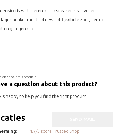
er Morris witte leren heren sneaker is stijlvol en
n lage sneaker met lichtgewicht flexibele zool, perfect
it en gelegenheid.
ve a question about this product?
is happy to help you find the right product
icaties
SEND MAIL
erming:
4.9/5 score Trusted Shop!