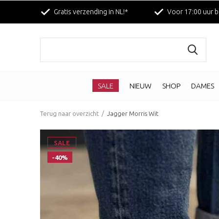
Gratis verzending in NL!*
Voor 17:00 uur b
SALE
NIEUW
SHOP
DAMES
Terug naar overzicht
Jagger Morris Wit
SALE
-40%