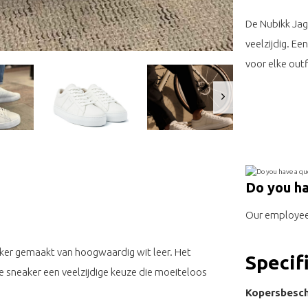
De Nubikk Jagg
veelzijdig. Ee
voor elke outf
Do you ha
Our employee 
aker gemaakt van hoogwaardig wit leer. Het
Specif
e sneaker een veelzijdige keuze die moeiteloos
Kopersbesch