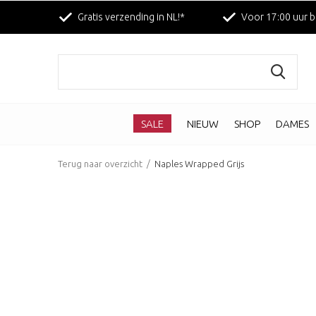
Gratis verzending in NL!*
Voor 17:00 uur b
SALE
NIEUW
SHOP
DAMES
Terug naar overzicht
Naples Wrapped Grijs