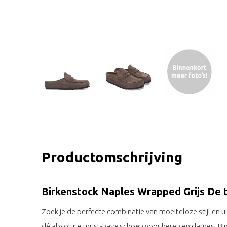
Productomschrijving
Birkenstock Naples Wrapped Grijs De 
Zoek je de perfecte combinatie van moeiteloze stijl en 
dé absolute must-have schoen voor heren en dames. Bi