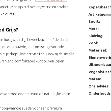
riet. Met zijn tijdloze grijze tint en strakke
Kopersbesch
ke outfit.
Artikelnumm
Soort:
Merk:
d Grijs?
Sluiting:
 in hoogwaardig, fluweelzacht suède dat je
Zool:
eft het vertrouwde, anatomisch gevormde
Materiaal:
al je dagelijkse activiteiten. Dankzij de smalle
Binnenvoeri
urenlang comfortabel kunt blijven lopen
Uitneembaar
Veganistisch
Maten:
Ons advies:
Onderhoudst
e voetbed ondersteunt de natuurlijke vorm
 hoogwaardig suède voor een premium