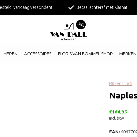
esteld, vandaag verzonden!
Betaal achteraf met Klarna!
HEREN
ACCESSOIRES
FLORIS VAN BOMMEL SHOP
MERKEN
Birkenstock
Naples
€164,95
Incl. btw
EAN:
406770