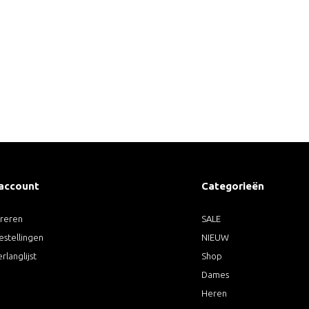
 account
Categorieën
treren
SALE
estellingen
NIEUW
erlanglijst
Shop
Dames
Heren