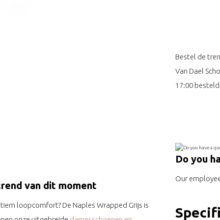
Bestel de tre
Van Dael Scho
17:00 besteld
Do you ha
Our employee 
trend van dit moment
ultiem loopcomfort? De Naples Wrapped Grijs is
Specif
nnen onze uitgebreide
damesschoenen en