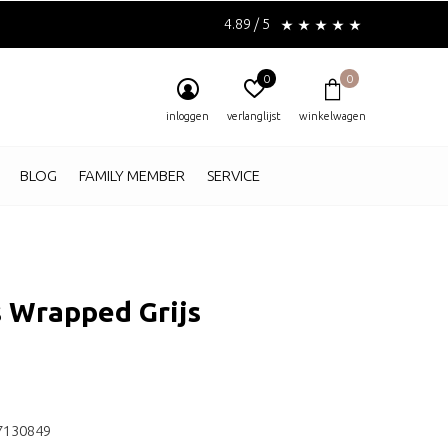
4.89 / 5
0
0
inloggen
verlanglijst
winkelwagen
BLOG
FAMILY MEMBER
SERVICE
 Wrapped Grijs
7130849