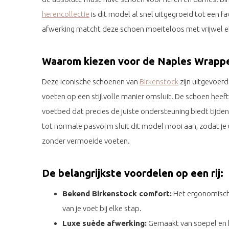
herencollectie
is dit model al snel uitgegroeid tot een favo
afwerking matcht deze schoen moeiteloos met vrijwel el
Waarom kiezen voor de Naples Wrappe
Deze iconische schoenen van
Birkenstock
zijn uitgevoerd
voeten op een stijlvolle manier omsluit. De schoen he
voetbed dat precies de juiste ondersteuning biedt tijdens 
tot normale pasvorm sluit dit model mooi aan, zodat je 
zonder vermoeide voeten.
De belangrijkste voordelen op een rij:
Bekend Birkenstock comfort:
Het ergonomisch
van je voet bij elke stap.
Luxe suède afwerking:
Gemaakt van soepel en