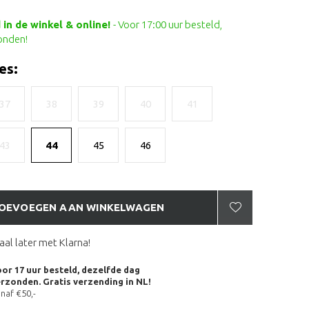
in de winkel & online!
- Voor 17:00 uur besteld,
onden!
es:
37
38
39
40
41
43
44
45
46
OEVOEGEN AAN WINKELWAGEN
aal later met Klarna!
or 17 uur besteld, dezelfde dag
rzonden. Gratis verzending in NL!
naf €50,-