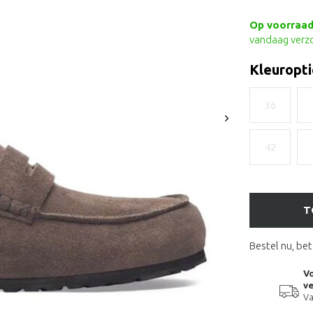
Op voorraad 
vandaag verz
Kleuropti
36
42
T
Bestel nu, bet
Vo
ve
Va