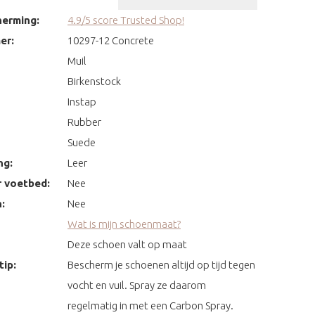
erming:
4.9/5 score Trusted Shop!
er:
10297-12 Concrete
Muil
Birkenstock
Instap
Rubber
Suede
ng:
Leer
 voetbed:
Nee
:
Nee
Wat is mijn schoenmaat?
Deze schoen valt op maat
ip:
Bescherm je schoenen altijd op tijd tegen
vocht en vuil. Spray ze daarom
regelmatig in met een Carbon Spray.