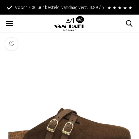
!
Betaal achteraf met Klarna!
4.89 / 5
Gratis verzending in