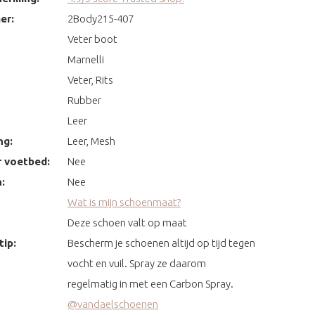
er:
2Body215-407
Veter boot
Marnelli
Veter, Rits
Rubber
Leer
ng:
Leer, Mesh
 voetbed:
Nee
:
Nee
Wat is mijn schoenmaat?
Deze schoen valt op maat
ip:
Bescherm je schoenen altijd op tijd tegen
vocht en vuil. Spray ze daarom
regelmatig in met een Carbon Spray.
@vandaelschoenen