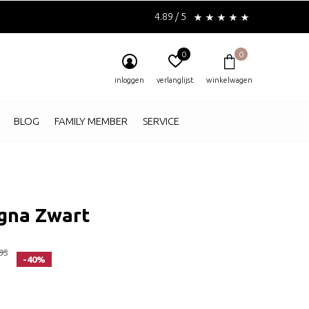
4.89 / 5
0
0
inloggen
verlanglijst
winkelwagen
BLOG
FAMILY MEMBER
SERVICE
gna Zwart
95
-40%