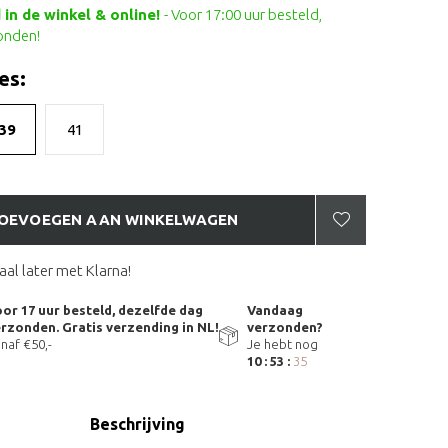
in de winkel & online!
- Voor 17:00 uur besteld,
onden!
es:
39
41
OEVOEGEN AAN WINKELWAGEN
aal later met Klarna!
or 17 uur besteld, dezelfde dag
Vandaag
rzonden. Gratis verzending in NL!
verzonden?
naf €50,-
Je hebt nog
10 : 53 :
34
Beschrijving