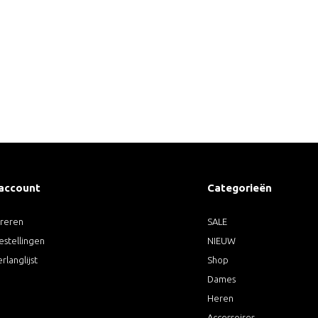
 account
Categorieën
treren
SALE
estellingen
NIEUW
erlanglijst
Shop
Dames
Heren
Accessoires