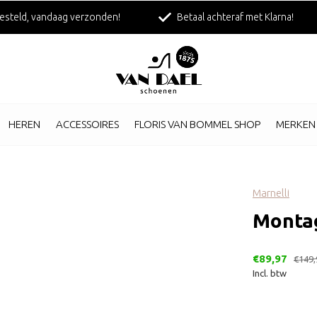
esteld, vandaag verzonden!
Betaal achteraf met Klarna!
HEREN
ACCESSOIRES
FLORIS VAN BOMMEL SHOP
MERKEN
Marnelli
Monta
€89,97
€149,
Incl. btw