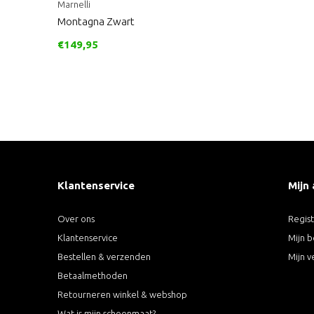
Marnelli
Montagna Zwart
€149,95
Klantenservice
Mijn
Over ons
Regis
Klantenservice
Mijn b
Bestellen & verzenden
Mijn v
Betaalmethoden
Retourneren winkel & webshop
Wat is mijn schoenmaat?