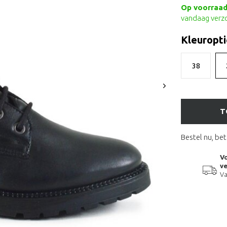
Op voorraad 
vandaag verz
Kleuropti
38
T
Bestel nu, bet
Vo
ve
Va