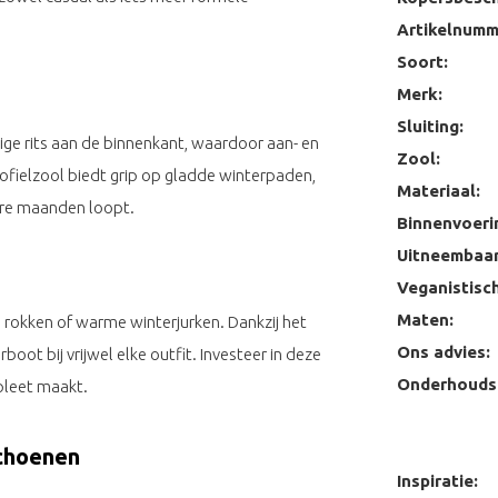
Artikelnumm
Soort:
Merk:
Sluiting:
ige rits aan de binnenkant, waardoor aan- en
Zool:
rofielzool biedt grip op gladde winterpaden,
Materiaal:
ere maanden loopt.
Binnenvoeri
Uitneembaar
Veganistisch
Maten:
 rokken of warme winterjurken. Dankzij het
Ons advies:
boot bij vrijwel elke outfit. Investeer in deze
Onderhoudst
mpleet maakt.
schoenen
Inspiratie: