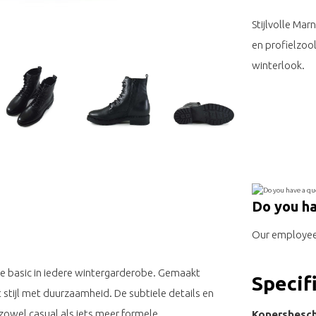
Stijlvolle Ma
en profielzoo
winterlook.
Do you ha
Our employee 
 basic in iedere wintergarderobe. Gemaakt
Specif
stijl met duurzaamheid. De subtiele details en
zowel casual als iets meer formele
Kopersbesch