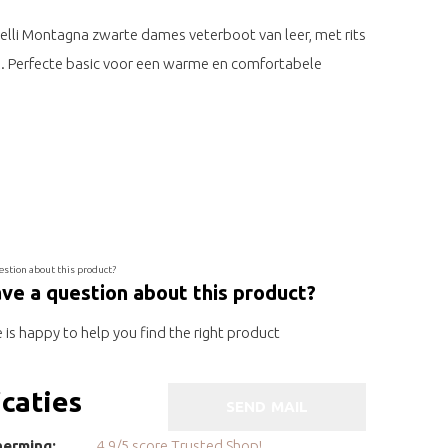
rnelli Montagna zwarte dames veterboot van leer, met rits
l. Perfecte basic voor een warme en comfortabele
ve a question about this product?
is happy to help you find the right product
icaties
SEND MAIL
erming:
4.9/5 score Trusted Shop!