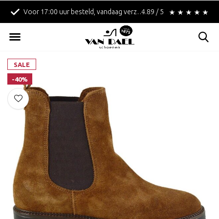
Voor 17:00 uur besteld, vandaag verzonden!
4.89 / 5
Betaal achteraf met 
SALE
-40%