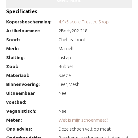
SEND MAIL
Specificaties
Kopersbescherming:
4.9/5 score Trusted Shop!
Artikelnummer:
2Body202-218
Soort:
Chelsea boot
Merk:
Marnelli
Sluiting:
Instap
Zool:
Rubber
Materiaal:
Suede
Binnenvoering:
Leer, Mesh
Uitneembaar
Nee
voetbed:
Veganistisch:
Nee
Maten:
Wat is mijn schoenmaat?
Ons advies:
Deze schoen valt op maat
Onderhoudstip:
Bescherm je schoenen altijd op tijd