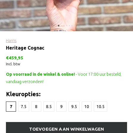
Harris
Heritage Cognac
€459,95
Incl. btw
Op voorraad in de winkel & online!
- Voor 17:00 uur besteld,
vandaag verzonden!
Kleuropties:
7
7.5
8
8.5
9
9.5
10
10.5
TOEVOEGEN AAN WINKELWAGEN