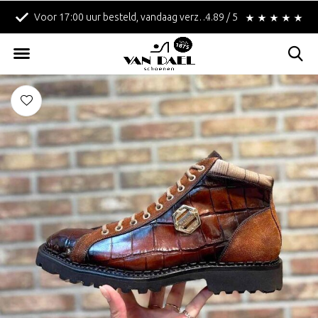
!
Betaal achteraf met Klarna!
4.89 / 5
Gratis verzending in