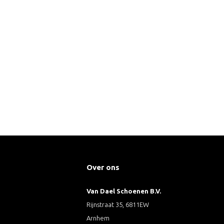
Over ons
Van Dael Schoenen B.V.
Rijnstraat 35, 6811EW
Arnhem