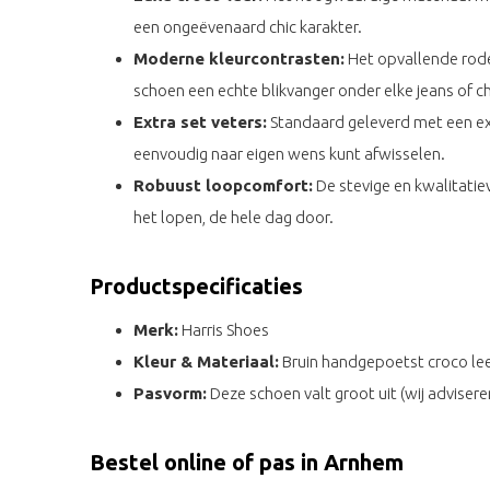
een ongeëvenaard chic karakter.
Moderne kleurcontrasten:
Het opvallende rode
schoen een echte blikvanger onder elke jeans of ch
Extra set veters:
Standaard geleverd met een extr
eenvoudig naar eigen wens kunt afwisselen.
Robuust loopcomfort:
De stevige en kwalitatie
het lopen, de hele dag door.
Productspecificaties
Merk:
Harris Shoes
Kleur & Materiaal:
Bruin handgepoetst croco lee
Pasvorm:
Deze schoen valt groot uit (wij adviseren
Bestel online of pas in Arnhem