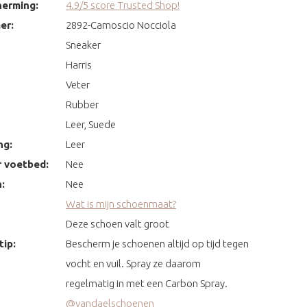
erming:
4.9/5 score Trusted Shop!
er:
2892-Camoscio Nocciola
Sneaker
Harris
Veter
Rubber
Leer, Suede
ng:
Leer
 voetbed:
Nee
:
Nee
Wat is mijn schoenmaat?
Deze schoen valt groot
ip:
Bescherm je schoenen altijd op tijd tegen
vocht en vuil. Spray ze daarom
regelmatig in met een Carbon Spray.
@vandaelschoenen