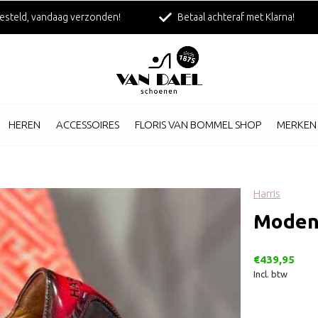
esteld, vandaag verzonden!
Betaal achteraf met Klarna!
HEREN
ACCESSOIRES
FLORIS VAN BOMMEL SHOP
MERKEN
Harris
Moden
€439,95
Incl. btw