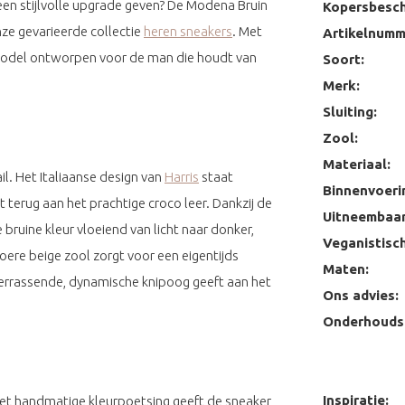
 een stijlvolle upgrade geven? De Modena Bruin
Kopersbesch
nze gevarieerde collectie
heren sneakers
. Met
Artikelnumm
 model ontworpen voor de man die houdt van
Soort:
Merk:
Sluiting:
Zool:
Materiaal:
l. Het Italiaanse design van
Harris
staat
Binnenvoeri
t terug aan het prachtige croco leer. Dankzij de
Uitneembaar
ruine kleur vloeiend van licht naar donker,
Veganistisch
toere beige zool zorgt voor een eigentijds
Maten:
 verrassende, dynamische knipoog geeft aan het
Ons advies:
Onderhoudst
Inspiratie:
t handmatige kleurpoetsing geeft de sneaker