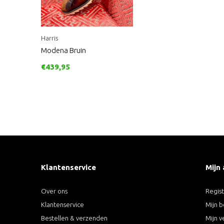
Harris
Modena Bruin
€439,95
Klantenservice
Mijn
Over ons
Regis
Klantenservice
Mijn b
Bestellen & verzenden
Mijn v