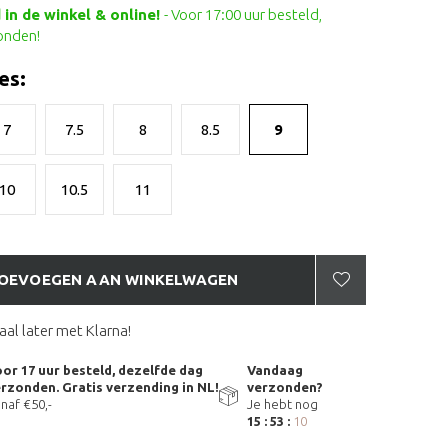
in de winkel & online!
- Voor 17:00 uur besteld,
onden!
es:
7
7.5
8
8.5
9
10
10.5
11
OEVOEGEN AAN WINKELWAGEN
aal later met Klarna!
or 17 uur besteld, dezelfde dag
Vandaag
rzonden. Gratis verzending in NL!
verzonden?
naf €50,-
Je hebt nog
15 : 53 :
09