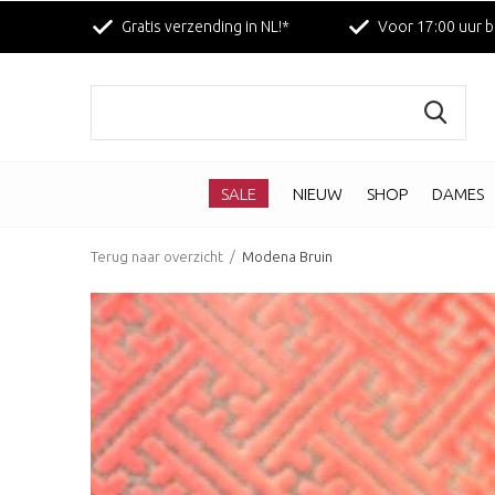
Gratis verzending in NL!*
Voor 17:00 uur b
SALE
NIEUW
SHOP
DAMES
Terug naar overzicht
Modena Bruin