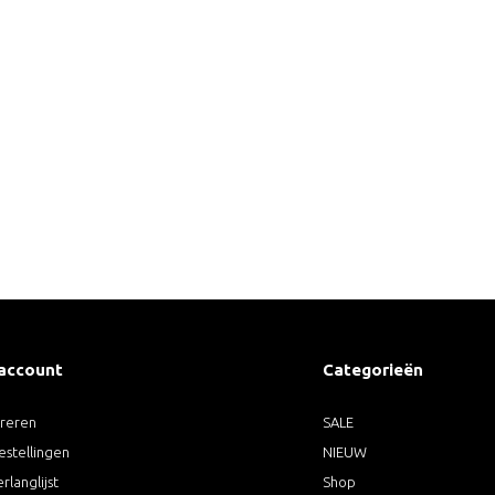
 account
Categorieën
treren
SALE
estellingen
NIEUW
erlanglijst
Shop