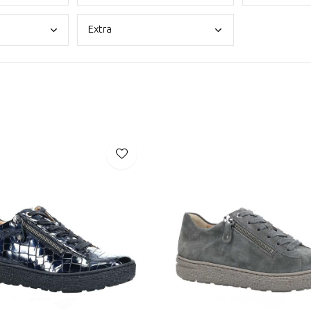
Extr
a