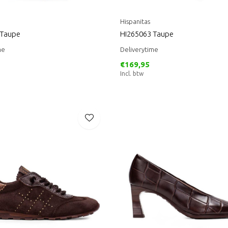
Hispanitas
 Taupe
HI265063 Taupe
me
Deliverytime
€169,95
Incl. btw