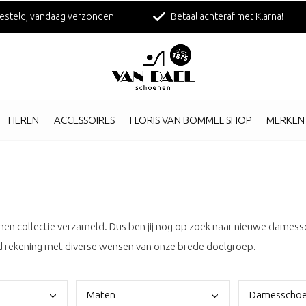
esteld, vandaag verzonden!
Betaal achteraf met Klarna!
HEREN
ACCESSOIRES
FLORIS VAN BOMMEL SHOP
MERKEN
en collectie verzameld. Dus ben jij nog op zoek naar nieuwe damess
d rekening met diverse wensen van onze brede doelgroep.
Mate
n
Dame
sscho