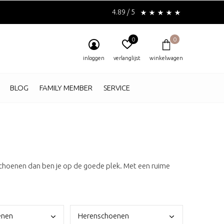
4.89 / 5
0
0
inloggen
verlanglijst
winkelwagen
BLOG
FAMILY MEMBER
SERVICE
choenen dan ben je op de goede plek. Met een ruime
enen
Here
nschoenen