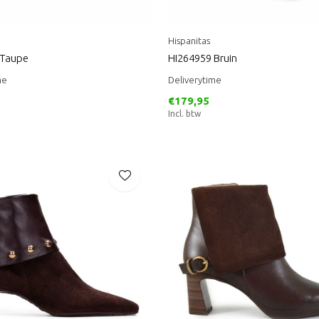
Hispanitas
 Taupe
HI264959 Bruin
me
Deliverytime
€179,95
Incl. btw