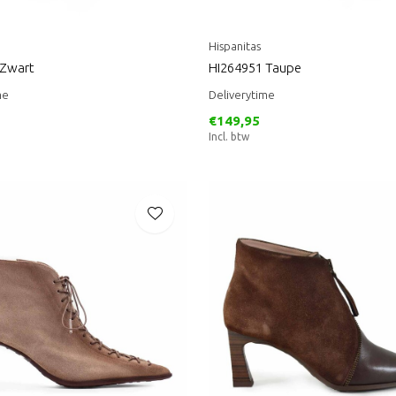
Hispanitas
 Zwart
HI264951 Taupe
me
Deliverytime
€149,95
Incl. btw