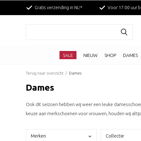
Gratis verzending in NL!*
Voor 17:00 uur b
SALE
NIEUW
SHOP
DAMES
Terug naar overzicht
Dames
Dames
Ook dit seizoen hebben wij weer een leuke damesschoen
keuze aan merkschoenen voor vrouwen, houden wij altij
Merk
en
Coll
ectie