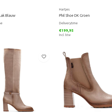
Hartjes
 Lak Blauw
Phil Shoe DK Groen
me
Deliverytime
€199,95
Incl. btw