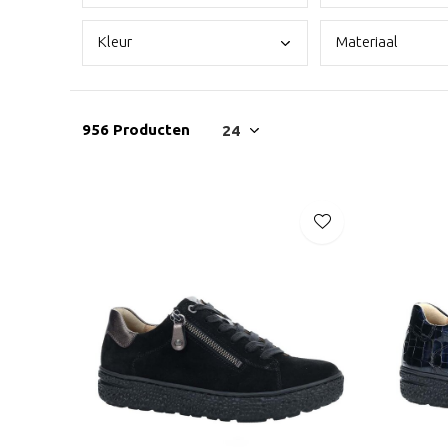
Kleu
r
Mate
riaal
956 Producten