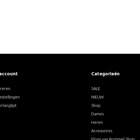
 account
Categorieën
treren
SALE
estellingen
NIEUW
erlanglijst
Shop
Dames
Heren
Accessoires
Floris van Bommel Shop