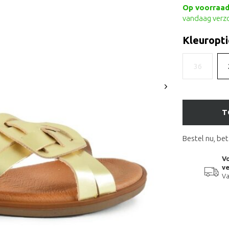
Op voorraad 
vandaag verz
Kleuropti
36
T
Bestel nu, bet
Vo
ve
Va