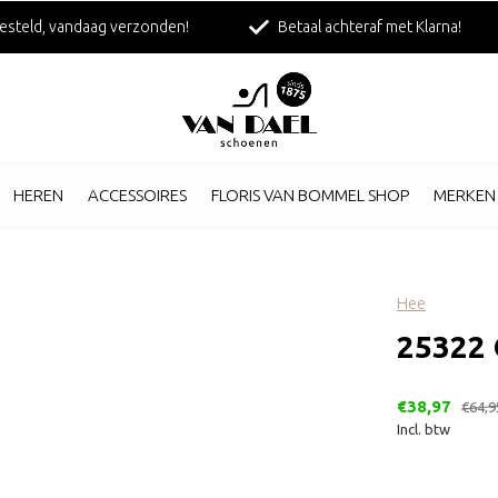
esteld, vandaag verzonden!
Betaal achteraf met Klarna!
HEREN
ACCESSOIRES
FLORIS VAN BOMMEL SHOP
MERKEN
Hee
25322
€38,97
€64,9
Incl. btw