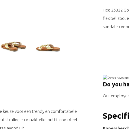
Hee 25322 Gou
flexibel zool 
sandalen voor
Do you ha
Our employee 
te keuze voor een trendy en comfortabele
Specif
uitstraling en maakt elke outfit compleet.
rse avond uit.
Kopersbesch