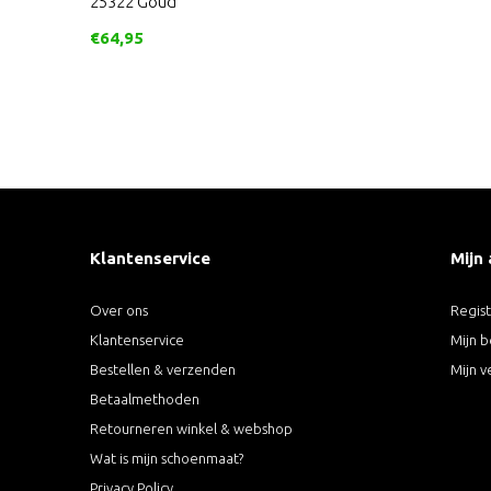
25322 Goud
€64,95
Klantenservice
Mijn
Over ons
Regis
Klantenservice
Mijn b
Bestellen & verzenden
Mijn v
Betaalmethoden
Retourneren winkel & webshop
Wat is mijn schoenmaat?
Privacy Policy