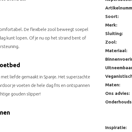
Artikelnumm
Soort:
Merk:
st comfortabel. De flexibele zool beweegt soepel
Sluiting:
g kunt lopen. Of je nu op het strand bent of
Zool:
rsteuning.
Materiaal:
Binnenvoeri
Voetbed
Uitneembaar
Veganistisch
 met liefde gemaakt in Spanje. Het superzachte
Maten:
rdoor je voeten de hele dag fris en ontspannen
Ons advies:
chtige gouden slipper!
Onderhoudst
enen
Inspiratie: