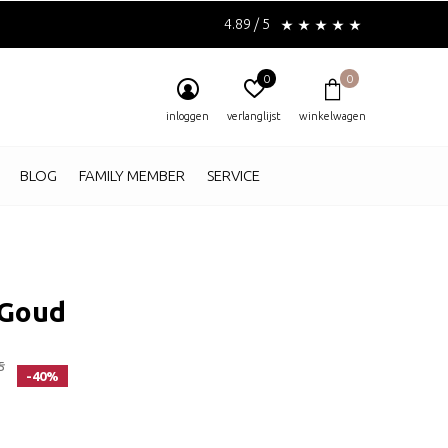
4.89 / 5
0
0
inloggen
verlanglijst
winkelwagen
BLOG
FAMILY MEMBER
SERVICE
 Goud
5
-40%