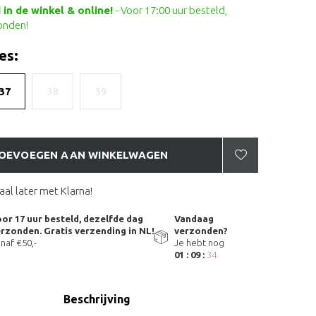
in de winkel & online!
- Voor 17:00 uur besteld,
onden!
es:
37
38
39
OEVOEGEN AAN WINKELWAGEN
aal later met Klarna!
or 17 uur besteld, dezelfde dag
Vandaag
rzonden. Gratis verzending in NL!
verzonden?
naf €50,-
Je hebt nog
01 : 09 :
33
Beschrijving