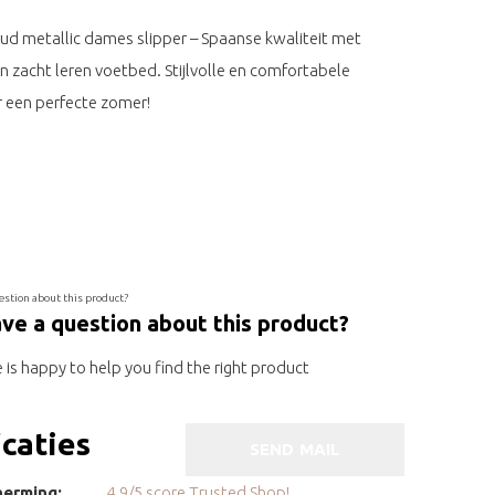
d metallic dames slipper – Spaanse kwaliteit met
en zacht leren voetbed. Stijlvolle en comfortabele
 een perfecte zomer!
ve a question about this product?
is happy to help you find the right product
icaties
SEND MAIL
erming:
4.9/5 score Trusted Shop!