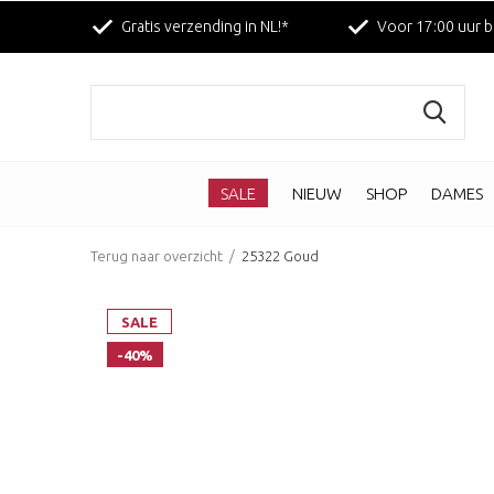
Gratis verzending in NL!*
Voor 17:00 uur b
SALE
NIEUW
SHOP
DAMES
Terug naar overzicht
25322 Goud
SALE
-40%