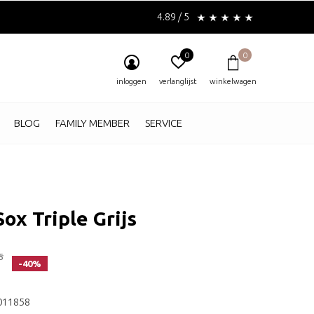
4.89 / 5
0
0
inloggen
verlanglijst
winkelwagen
BLOG
FAMILY MEMBER
SERVICE
ox Triple Grijs
5
-40%
011858