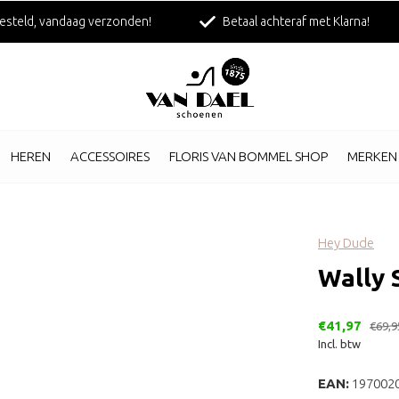
esteld, vandaag verzonden!
Betaal achteraf met Klarna!
HEREN
ACCESSOIRES
FLORIS VAN BOMMEL SHOP
MERKEN
Hey Dude
Wally S
€41,97
€69,9
Incl. btw
EAN:
197002