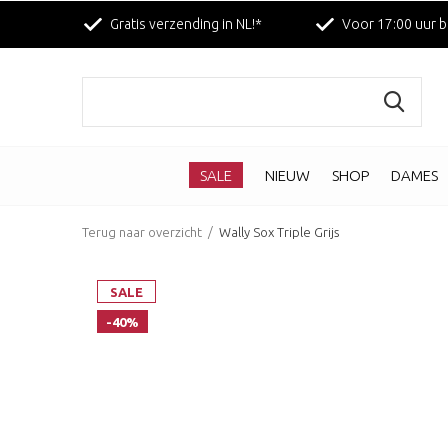
Gratis verzending in NL!*
Voor 17:00 uur b
SALE
NIEUW
SHOP
DAMES
Terug naar overzicht
Wally Sox Triple Grijs
SALE
-40%