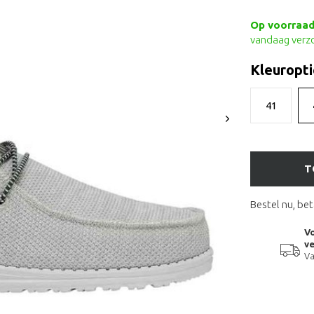
Op voorraad 
vandaag verz
Kleuropti
41
T
Bestel nu, bet
Vo
ve
Va