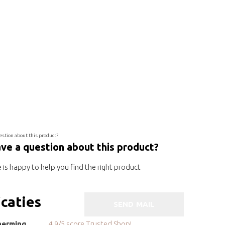
ve a question about this product?
is happy to help you find the right product
icaties
SEND MAIL
herming
4.9/5 score Trusted Shop!