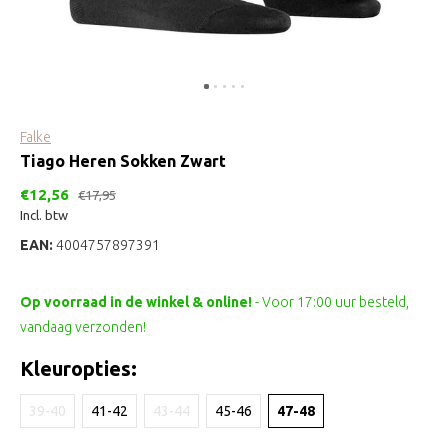
Falke
Tiago Heren Sokken Zwart
€12,56
€17,95
Incl. btw
EAN:
4004757897391
Op voorraad in de winkel & online!
- Voor 17:00 uur besteld,
vandaag verzonden!
Kleuropties:
39-40
41-42
43-44
45-46
47-48