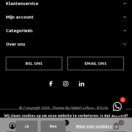
Klantenservice
Mijn account
Categorieën
Over ons
BEL ONS
EMAIL ONS
© Copyright
2026
- Theme By
DMWS
x
Plus+
-
RSS-feed
Wij slaan cookies op om onze website te verbeteren. Is dat akkoord?
0
0
Ja
Nee
Meer over cookies »