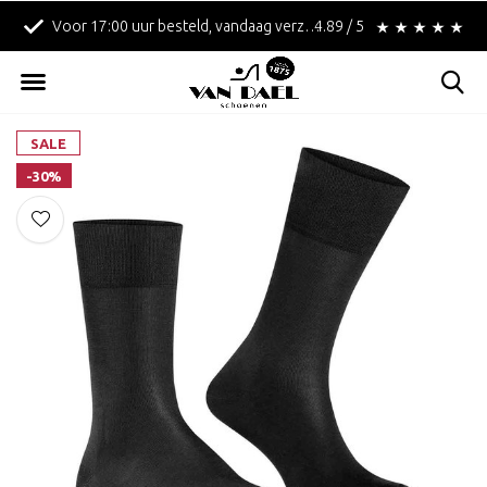
Voor 17:00 uur besteld, vandaag verzonden!
4.89 / 5
Betaal achteraf met 
SALE
-30%