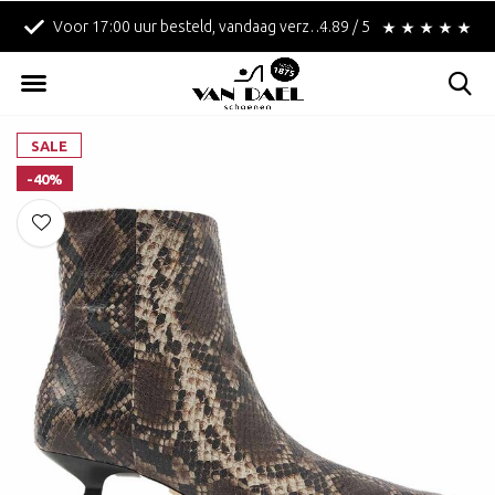
Voor 17:00 uur besteld, vandaag verzonden!
4.89 / 5
Betaal achteraf met 
SALE
-40%