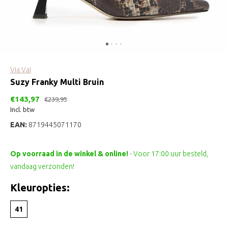
Via Vai
Suzy Franky Multi Bruin
€143,97
€239,95
Incl. btw
EAN:
8719445071170
Op voorraad in de winkel & online!
- Voor 17:00 uur besteld,
vandaag verzonden!
Kleuropties:
41