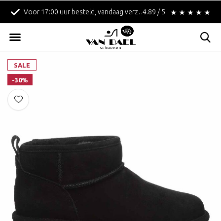
Voor 17:00 uur besteld, vandaag verzonden!
4.89 / 5
Betaal achteraf met Kl
SALE
-30%