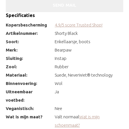
SEND MAIL
Specificaties
Kopersbescherming
4.9/5 score Trusted Shop!
Artikelnummer:
Shorty Black
Soort:
Enkellaarsje, boots
Merk:
Bearpaw
Sluiting:
Instap
Zool:
Rubber
Materiaal:
Suede, NeverWet® technology
Binnenvoering:
Wol
Uitneembaar
Ja
voetbed:
Veganistisch:
Nee
Wat is mijn maat?
Valt normaal
Wat is mijn
schoenmaat?