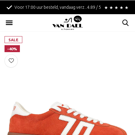
Voor 17:00 uur besteld, vandaag verzonden!
4.89 / 5
Betaal achteraf met 
SALE
-40%