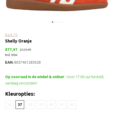
Back 70
Shelly Oranje
€77,97
€129,95
Incl. btw
EAN:
8057461285028
Op voorraad in de winkel & online!
- Voor 17:00 uur besteld,
vandaag verzonden!
Kleuropties:
36
37
38
39
40
41
42