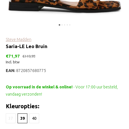
Steve Madden
Saria-LE Leo Bruin
€71,97
€119,95
Incl. btw
EAN:
8720857680775
Op voorraad in de winkel & online!
- Voor 17:00 uur besteld,
vandaag verzonden!
Kleuropties:
37
39
40