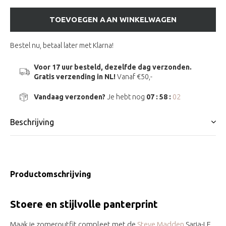
TOEVOEGEN AAN WINKELWAGEN
Bestel nu, betaal later met Klarna!
Voor 17 uur besteld, dezelfde dag verzonden.
Gratis verzending in NL!
Vanaf €50,-
Vandaag verzonden?
Je hebt nog
07 : 58 :
02
Beschrijving
Productomschrijving
Stoere en stijlvolle panterprint
Maak je zomeroutfit compleet met de
Steve Madden
Saria-LE