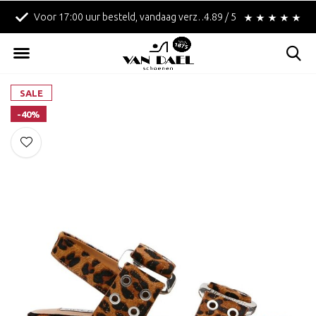
Voor 17:00 uur besteld, vandaag verzonden!
4.89 / 5
Betaal achteraf met 
SALE
-40%