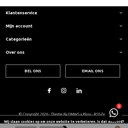
Klantenservice
Mijn account
Categorieën
Over ons
BEL ONS
EMAIL ONS
© Copyright
2026
- Theme By
DMWS
x
Plus+
-
RSS-feed
Wij slaan cookies op om onze website te verbeteren. Is dat akkoord?