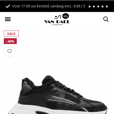
Voor 17:00 uur besteld, vandaag verzonden!
4.89 / 5
Betaal achteraf met 
SALE
-40%