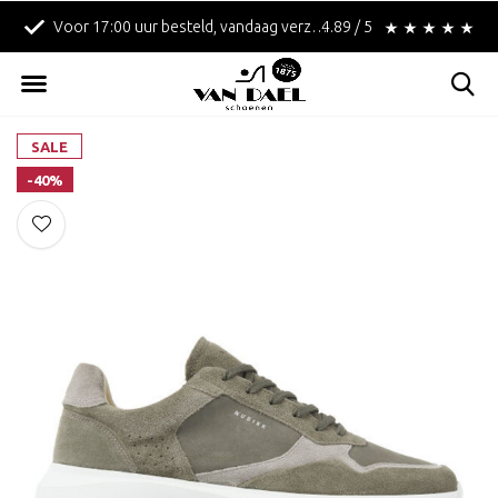
Voor 17:00 uur besteld, vandaag verzonden!
4.89 / 5
Betaal achteraf met 
SALE
-40%