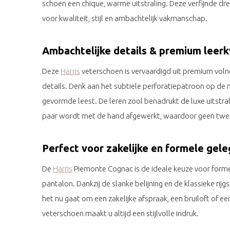
schoen een chique, warme uitstraling. Deze verfijnde d
voor kwaliteit, stijl en ambachtelijk vakmanschap.
Ambachtelijke details & premium leerk
Deze
Harris
veterschoen is vervaardigd uit premium volne
details. Denk aan het subtiele perforatiepatroon op de n
gevormde leest. De leren zool benadrukt de luxe uitstra
paar wordt met de hand afgewerkt, waardoor geen twee 
Perfect voor zakelijke en formele gel
De
Harris
Piemonte Cognac is de ideale keuze voor forme
pantalon. Dankzij de slanke belijning en de klassieke rijg
het nu gaat om een zakelijke afspraak, een bruiloft of e
veterschoen maakt u altijd een stijlvolle indruk.