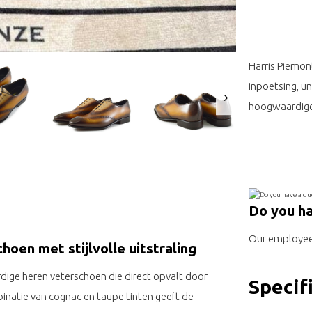
Harris Piemon
inpoetsing, un
hoogwaardige 
Do you ha
Our employee 
oen met stijlvolle uitstraling
ige heren veterschoen die direct opvalt door
Specif
inatie van cognac en taupe tinten geeft de