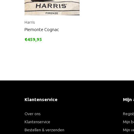
Harris
Piemonte Cognac
€459,95
Klantenservice
Mijn
Over ons
Regis
Klantenservice
Mijn b
Bestellen & verzenden
Mijn v