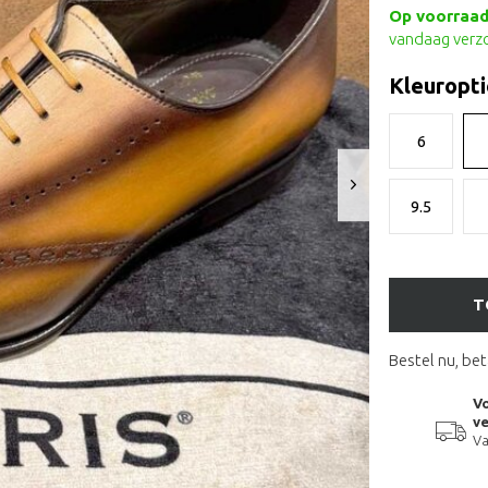
Op voorraad 
vandaag verz
Kleuropti
6
9.5
T
Bestel nu, bet
Vo
ve
Va