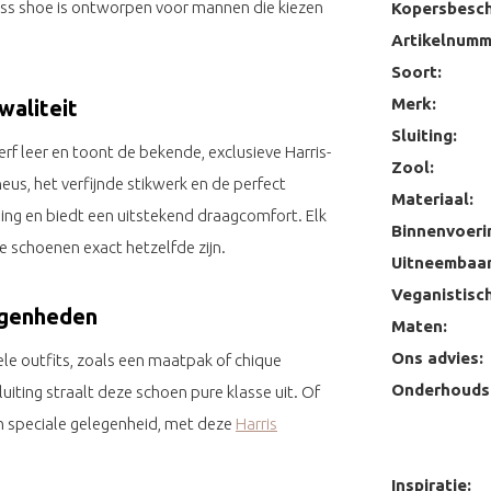
ress shoe is ontworpen voor mannen die kiezen
Kopersbesch
Artikelnumm
Soort:
Merk:
waliteit
Sluiting:
rf leer en toont de bekende, exclusieve Harris-
Zool:
eus, het verfijnde stikwerk en de perfect
Materiaal:
ling en biedt een uitstekend draagcomfort. Elk
Binnenvoeri
schoenen exact hetzelfde zijn.
Uitneembaar
Veganistisch
egenheden
Maten:
Ons advies:
le outfits, zoals een maatpak of chique
Onderhoudst
sluiting straalt deze schoen pure klasse uit. Of
en speciale gelegenheid, met deze
Harris
Inspiratie: