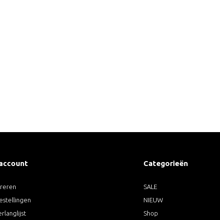
 account
Categorieën
treren
SALE
estellingen
NIEUW
erlanglijst
Shop