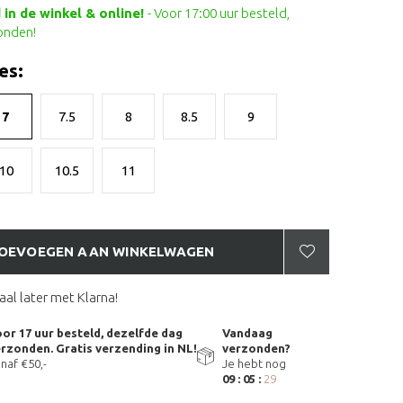
in de winkel & online!
- Voor 17:00 uur besteld,
onden!
es:
7
7.5
8
8.5
9
10
10.5
11
OEVOEGEN AAN WINKELWAGEN
aal later met Klarna!
or 17 uur besteld, dezelfde dag
Vandaag
rzonden. Gratis verzending in NL!
verzonden?
naf €50,-
Je hebt nog
09 : 05 :
28