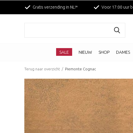
Gratis verzending in NL!*
Voor 17:00 uur b
SALE
NIEUW
SHOP
DAMES
Terug naar overzicht
Piemonte Cognac