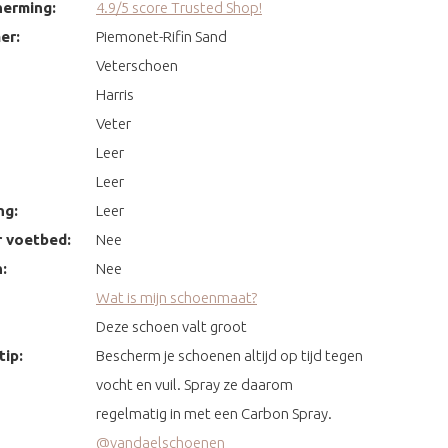
erming:
4.9/5 score Trusted Shop!
er:
Piemonet-Rifin Sand
Veterschoen
Harris
Veter
Leer
Leer
ng:
Leer
 voetbed:
Nee
:
Nee
Wat is mijn schoenmaat?
Deze schoen valt groot
ip:
Bescherm je schoenen altijd op tijd tegen
vocht en vuil. Spray ze daarom
regelmatig in met een Carbon Spray.
@vandaelschoenen