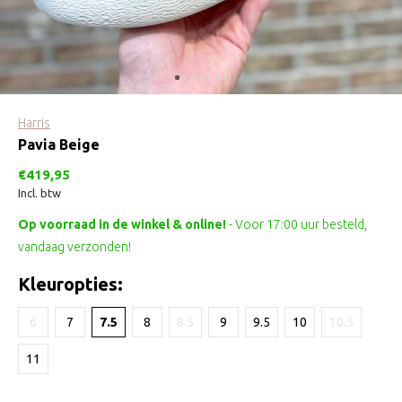
Harris
Pavia Beige
€419,95
Incl. btw
Op voorraad in de winkel & online!
- Voor 17:00 uur besteld,
vandaag verzonden!
Kleuropties:
6
7
7.5
8
8.5
9
9.5
10
10.5
11