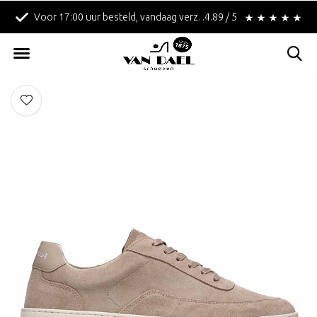
Voor 17:00 uur besteld, vandaag verzonden!
4.89 / 5
Betaal achteraf met 