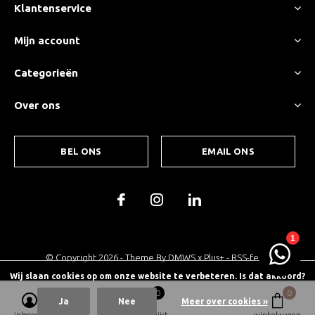
Klantenservice
Mijn account
Categorieën
Over ons
BEL ONS
EMAIL ONS
© Copyright
2026
- Theme By
DMWS
x
Plus+
-
RSS-feed
Wij slaan cookies op om onze website te verbeteren. Is dat akkoord?
0
0
Ja
Nee
Meer over cookies »