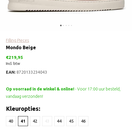
Filling Pieces
Mondo Beige
€219,95
Incl. btw
EAN:
8720133234043
Op voorraad in de winkel & online!
- Voor 17:00 uur besteld,
vandaag verzonden!
Kleuropties:
40
41
42
43
44
45
46