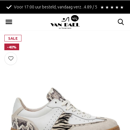
Voor 17:00 uur besteld, vandaag verzonden!
4.89 / 5
Betaal achteraf met 
SALE
-40%