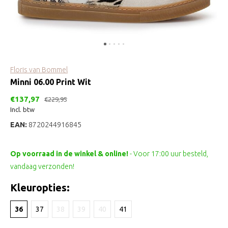
Floris van Bommel
Minni 06.00 Print Wit
€137,97
€229,95
Incl. btw
EAN:
8720244916845
Op voorraad in de winkel & online!
- Voor 17:00 uur besteld,
vandaag verzonden!
Kleuropties:
36
37
38
39
40
41