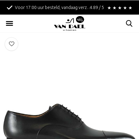
!
Betaal achteraf met Klarna!
4.89 / 5
Gratis verzending in