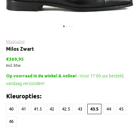
Magnanni
Milos Zwart
€369,95
Incl. btw
Op voorraad in de winkel & online!
- Voor 17:00 uur besteld,
vandaag verzonden!
Kleuropties:
40
41
41.5
42
42.5
43
43.5
44
45
46