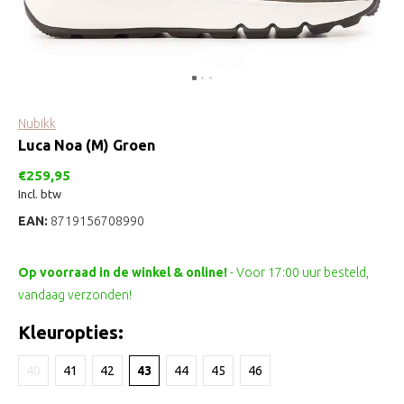
Nubikk
Luca Noa (M) Groen
€259,95
Incl. btw
EAN:
8719156708990
Op voorraad in de winkel & online!
- Voor 17:00 uur besteld,
vandaag verzonden!
Kleuropties:
40
41
42
43
44
45
46