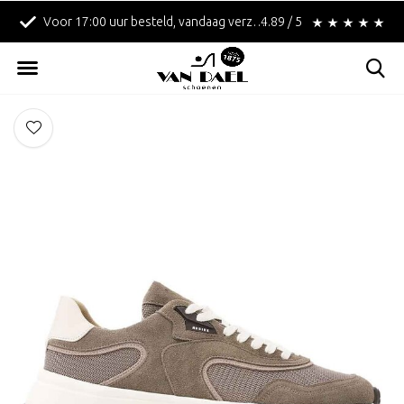
Voor 17:00 uur besteld, vandaag verzonden!
4.89 / 5
Betaal achteraf met 