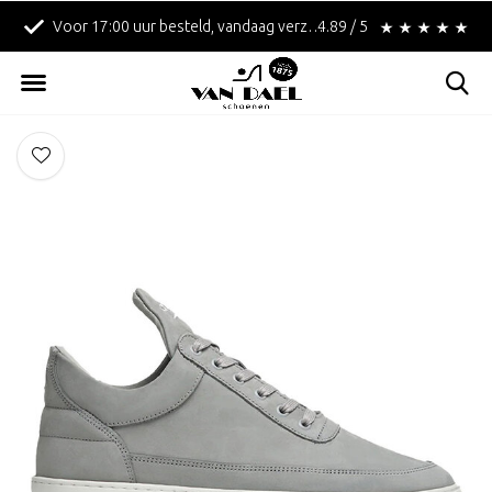
Voor 17:00 uur besteld, vandaag verzonden!
4.89 / 5
Betaal achteraf met 