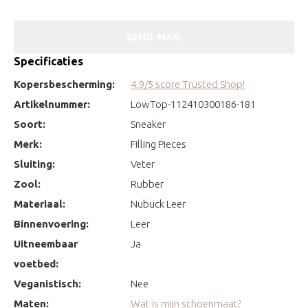
SEND MAIL
Specificaties
Kopersbescherming:
4.9/5 score Trusted Shop!
Artikelnummer:
LowTop-112410300186-181
Soort:
Sneaker
Merk:
Filling Pieces
Sluiting:
Veter
Zool:
Rubber
Materiaal:
Nubuck Leer
Binnenvoering:
Leer
Uitneembaar
Ja
voetbed:
Veganistisch:
Nee
Maten:
Wat is mijn schoenmaat?