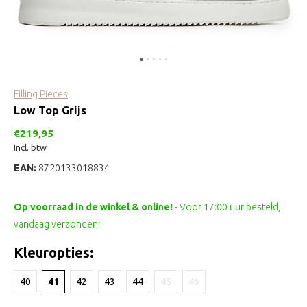
Filling Pieces
Low Top Grijs
€219,95
Incl. btw
EAN:
8720133018834
Op voorraad in de winkel & online!
- Voor 17:00 uur besteld,
vandaag verzonden!
Kleuropties:
40
41
42
43
44
45
46