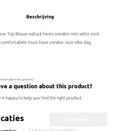
Beschrijving
s Low Top Blauw nubuck heren sneaker met witte zool.
comfortabele must-have sneaker voor elke dag.
ve a question about this product?
is happy to help you find the right product
icaties
SEND MAIL
erming:
4.9/5 score Trusted Shop!