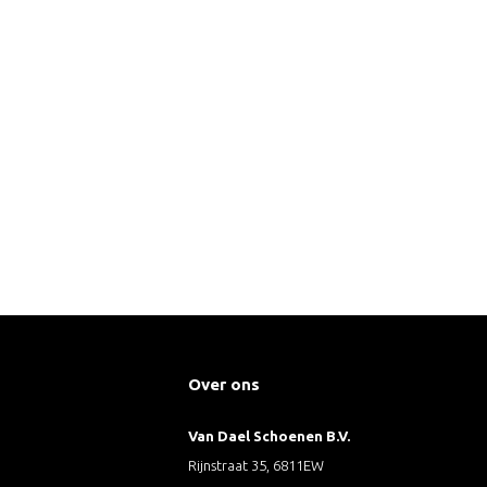
Over ons
Van Dael Schoenen B.V.
Rijnstraat 35, 6811EW