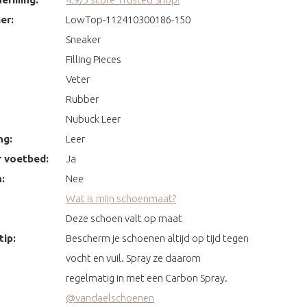
er:
LowTop-112410300186-150
Sneaker
Filling Pieces
Veter
Rubber
Nubuck Leer
ng:
Leer
 voetbed:
Ja
:
Nee
Wat is mijn schoenmaat?
Deze schoen valt op maat
ip:
Bescherm je schoenen altijd op tijd tegen
vocht en vuil. Spray ze daarom
regelmatig in met een Carbon Spray.
@vandaelschoenen