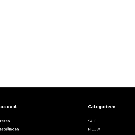
 account
Categorieën
treren
SALE
estellingen
NIEUW