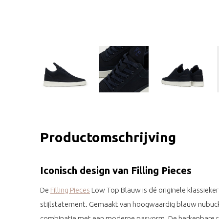
Productomschrijving
Iconisch design van Filling Pieces
De
Filling Pieces
Low Top Blauw is dé originele klassieker 
stijlstatement. Gemaakt van hoogwaardig blauw nubuck le
combinatie met een moderne pasvorm. De herkenbare r