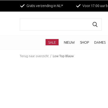
Gratis verzending in NL!*
Voor 17:00 uur b
SALE
NIEUW
SHOP
DAMES
Terug naar overzicht
Low Top Blauw