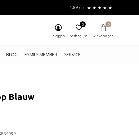
4.89 / 5
0
0
inloggen
verlanglijst
winkelwagen
BLOG
FAMILY MEMBER
SERVICE
op Blauw
3854999