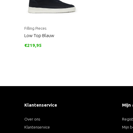
Filling Pieces
Low Top Blauw
€219,95
Klantenservice
Mijn
Over ons
Regis
Klantenservice
Mijn b