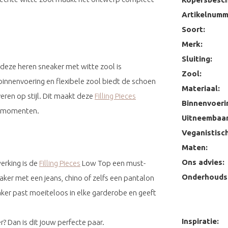
Artikelnumm
Soort:
Merk:
Sluiting:
 deze heren sneaker met witte zool is
Zool:
innenvoering en flexibele zool biedt de schoen
Materiaal:
ren op stijl. Dit maakt deze
Filling Pieces
Binnenvoeri
ve momenten.
Uitneembaar
Veganistisch
Maten:
Ons advies:
erking is de
Filling Pieces
Low Top een must-
Onderhoudst
r met een jeans, chino of zelfs een pantalon
ker past moeiteloos in elke garderobe en geeft
Inspiratie:
r? Dan is dit jouw perfecte paar.