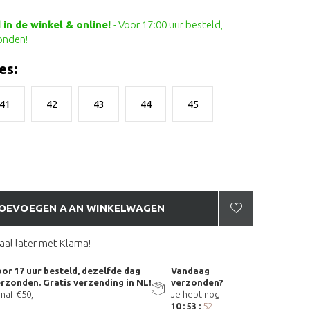
in de winkel & online!
- Voor 17:00 uur besteld,
onden!
es:
41
42
43
44
45
OEVOEGEN AAN WINKELWAGEN
aal later met Klarna!
or 17 uur besteld, dezelfde dag
Vandaag
rzonden. Gratis verzending in NL!
verzonden?
naf €50,-
Je hebt nog
10 : 53 :
51