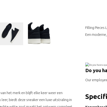
Filling Piece
Een moderne, 
Do you ha
Our employee 
van het merk en blijft elke keer weer een
Specif
er, biedt deze sneaker een luxe uitstraling in
echte witte zool maakt het ontwerp compleet
Kopersbesch