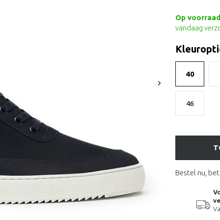
Op voorraad 
vandaag verz
Kleuropti
40
46
T
Bestel nu, bet
Vo
ve
Va