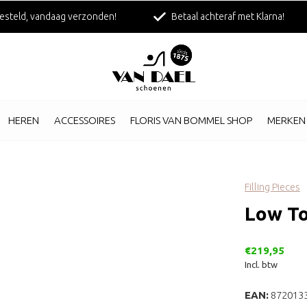
esteld, vandaag verzonden!
Betaal achteraf met Klarna!
HEREN
ACCESSOIRES
FLORIS VAN BOMMEL SHOP
MERKEN
Filling Pieces
Low T
€219,95
Incl. btw
EAN:
872013