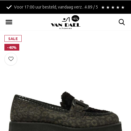
Voor 17:00 uur besteld, vandaag verzonden!
4.89 / 5
Betaal achteraf met 
SALE
-40%