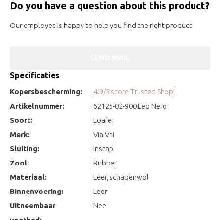
Do you have a question about this product?
Our employee is happy to help you find the right product
SEND MAIL
Specificaties
Kopersbescherming:
4.9/5 score Trusted Shop!
Artikelnummer:
62125-02-900 Leo Nero
Soort:
Loafer
Merk:
Via Vai
Sluiting:
Instap
Zool:
Rubber
Materiaal:
Leer, schapenwol
Binnenvoering:
Leer
Uitneembaar
Nee
voetbed: