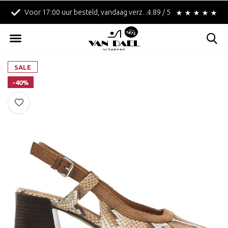
Voor 17:00 uur besteld, vandaag verzonden!
4.89 / 5
Betaal achteraf met 
SALE
-40%