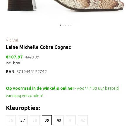
Via Vai
Laine Michelle Cobra Cognac
€107,97
€179,95
Incl. btw
EAN:
8719445122742
Op voorraad in de winkel & online!
- Voor 17:00 uur besteld,
vandaag verzonden!
Kleuropties:
36
37
38
39
40
41
42