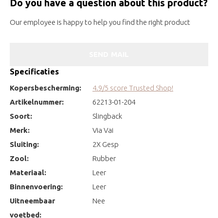
Do you have a question about this product?
Our employee is happy to help you find the right product
SEND MAIL
Specificaties
Kopersbescherming:
4.9/5 score Trusted Shop!
Artikelnummer:
62213-01-204
Soort:
Slingback
Merk:
Via Vai
Sluiting:
2X Gesp
Zool:
Rubber
Materiaal:
Leer
Binnenvoering:
Leer
Uitneembaar
Nee
voetbed: