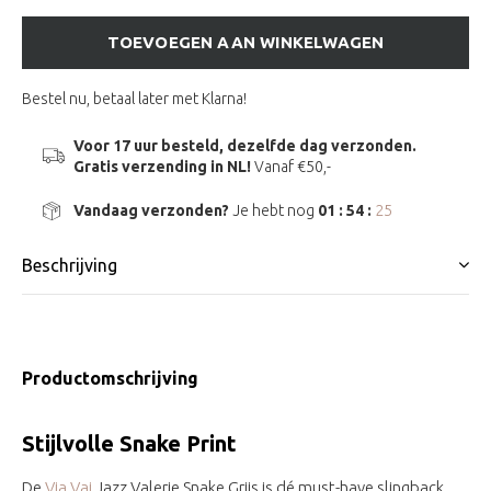
TOEVOEGEN AAN WINKELWAGEN
Bestel nu, betaal later met Klarna!
Voor 17 uur besteld, dezelfde dag verzonden.
Gratis verzending in NL!
Vanaf €50,-
Vandaag verzonden?
Je hebt nog
01 : 54 :
25
Beschrijving
Productomschrijving
Stijlvolle Snake Print
De
Via Vai
Jazz Valerie Snake Grijs is dé must-have slingback