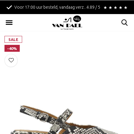
Voor 17:00 uur besteld, vandaag verzonden!
4.89 / 5
Betaal achteraf met 
SALE
-40%