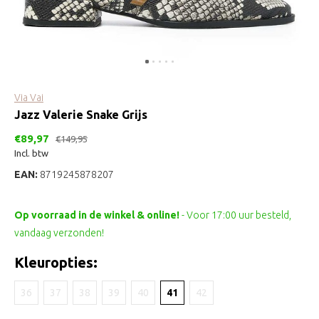
Via Vai
Jazz Valerie Snake Grijs
€89,97
€149,95
Incl. btw
EAN:
8719245878207
Op voorraad in de winkel & online!
- Voor 17:00 uur besteld,
vandaag verzonden!
Kleuropties:
36
37
38
39
40
41
42