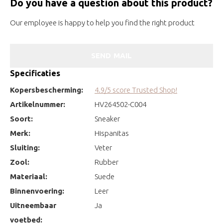
Do you have a question about this product?
Our employee is happy to help you find the right product
SEND MAIL
Specificaties
Kopersbescherming:
4.9/5 score Trusted Shop!
Artikelnummer:
HV264502-C004
Soort:
Sneaker
Merk:
Hispanitas
Sluiting:
Veter
Zool:
Rubber
Materiaal:
Suede
Binnenvoering:
Leer
Uitneembaar
Ja
voetbed: