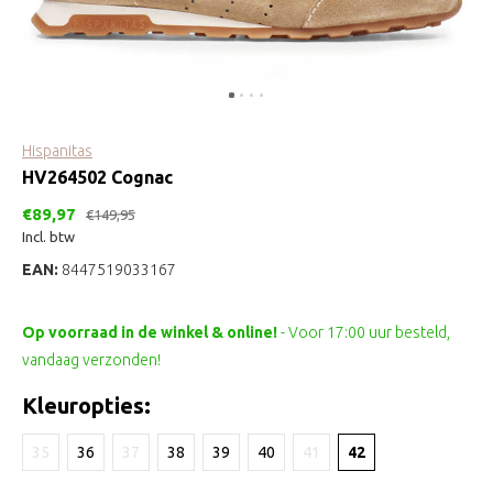
Hispanitas
HV264502 Cognac
€89,97
€149,95
Incl. btw
EAN:
8447519033167
Op voorraad in de winkel & online!
- Voor 17:00 uur besteld,
vandaag verzonden!
Kleuropties:
35
36
37
38
39
40
41
42