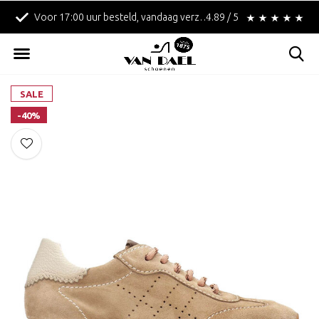
7:00 uur besteld, vandaag verzonden!
Betaal achteraf met Klarna!
4.89 / 5
SALE
-40%