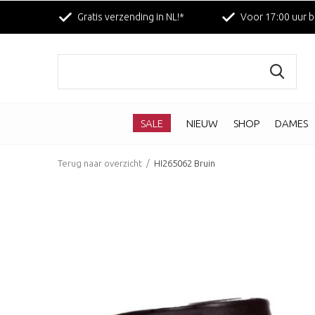
Gratis verzending in NL!*
Voor 17:00 uur b
SALE
NIEUW
SHOP
DAMES
Terug naar overzicht
HI265062 Bruin