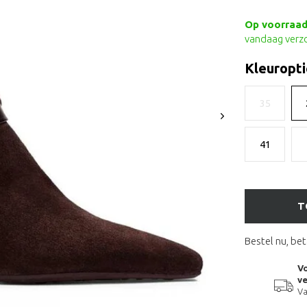
Op voorraad 
vandaag verz
Kleuropti
35
41
T
Bestel nu, bet
Vo
ve
Va