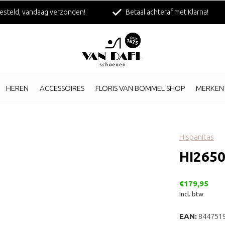
esteld, vandaag verzonden!
Betaal achteraf met Klarna!
HEREN
ACCESSOIRES
FLORIS VAN BOMMEL SHOP
MERKEN
Hispanitas
HI2650
€179,95
Incl. btw
EAN:
844751