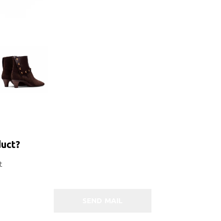
duct?
t
SEND MAIL