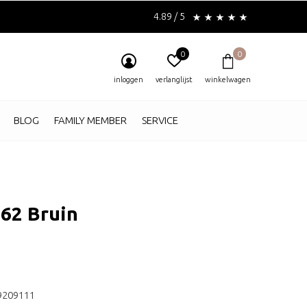
4.89 / 5
0
0
inloggen
verlanglijst
winkelwagen
BLOG
FAMILY MEMBER
SERVICE
62 Bruin
9209111