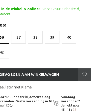
in de winkel & online!
- Voor 17:00 uur besteld,
onden!
es:
36
37
38
39
40
42
OEVOEGEN AAN WINKELWAGEN
aal later met Klarna!
or 17 uur besteld, dezelfde dag
Vandaag
rzonden. Gratis verzending in NL!
verzonden?
naf €50,-
Je hebt nog
15 : 13 :
25