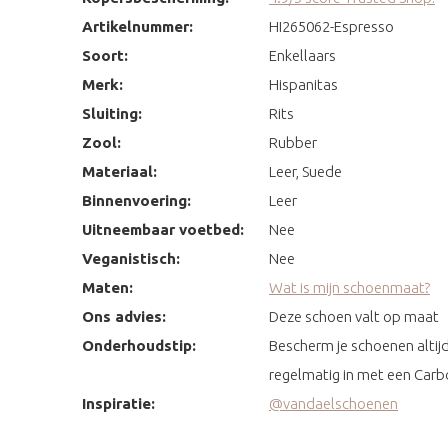
Artikelnummer:
HI265062-Espresso
Soort:
Enkellaars
Merk:
Hispanitas
Sluiting:
Rits
Zool:
Rubber
Materiaal:
Leer, Suede
Binnenvoering:
Leer
Uitneembaar voetbed:
Nee
Veganistisch:
Nee
Maten:
Wat is mijn schoenmaat?
Ons advies:
Deze schoen valt op maat
Onderhoudstip:
Bescherm je schoenen altijd
regelmatig in met een Carb
Inspiratie:
@vandaelschoenen