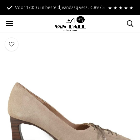
Voor 17:00 uur besteld, vandaag verzonden!
4.89 / 5
Betaal achteraf met 