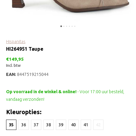
Hispanitas
HI264951 Taupe
€149,95
Incl. btw
EAN:
8447519215044
Op voorraad in de winkel & online!
- Voor 17:00 uur besteld,
vandaag verzonden!
Kleuropties:
35
36
37
38
39
40
41
42