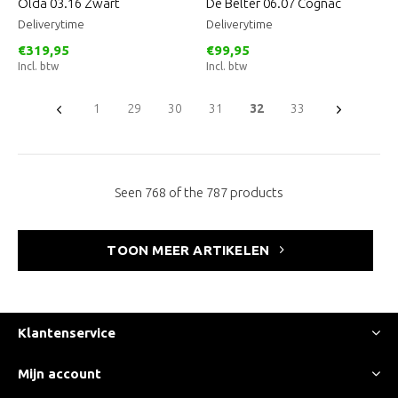
Olda 03.16 Zwart
De Belter 06.07 Cognac
Deliverytime
Deliverytime
€319,95
€99,95
Incl. btw
Incl. btw
1
29
30
31
32
33
Seen 768 of the 787 products
TOON MEER ARTIKELEN
Klantenservice
Mijn account