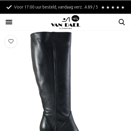
Voor 17:00 uur besteld, vandaag verzonden!
4.89 / 5
Betaal achteraf met 