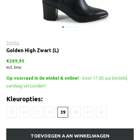
Trento
Golden High Zwart (L)
€269,95
Incl. btw
Op voorraad in de winkel & online!
- Voor 17:00 uur besteld,
vandaag verzonden!
Kleuropties:
35
36
37
38
39
40
41
42
TOEVOEGEN AAN WINKELWAGEN