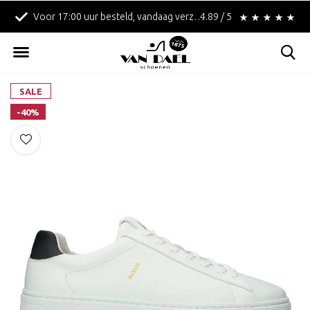
Voor 17:00 uur besteld, vandaag verzonden!
4.89 / 5
Betaal achteraf met 
SALE
-40%