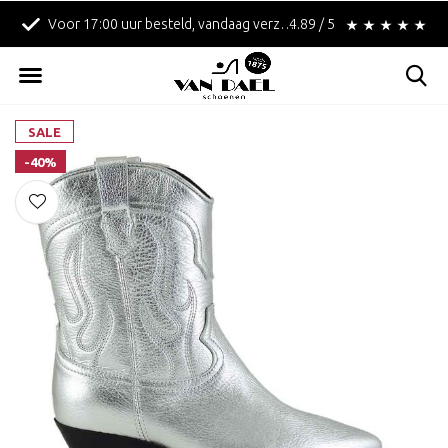
Voor 17:00 uur besteld, vandaag verzonden!
4.89 / 5
Betaal achteraf met 
SALE
-40%