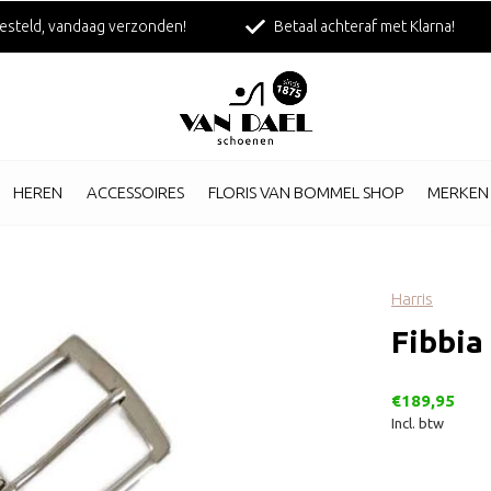
esteld, vandaag verzonden!
Betaal achteraf met Klarna!
HEREN
ACCESSOIRES
FLORIS VAN BOMMEL SHOP
MERKEN
Harris
Fibbia
€189,95
Incl. btw