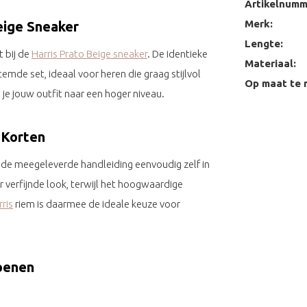
Artikelnumm
Merk:
eige Sneaker
Lengte:
t bij de
Harris Prato Beige sneaker
. De identieke
Materiaal:
emde set, ideaal voor heren die graag stijlvol
Op maat te 
je jouw outfit naar een hoger niveau.
 Korten
j de meegeleverde handleiding eenvoudig zelf in
r verfijnde look, terwijl het hoogwaardige
ris
riem is daarmee de ideale keuze voor
hoenen