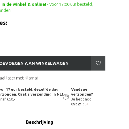
in de winkel & online!
- Voor 17:00 uur besteld,
onden!
es:
OEVOEGEN AAN WINKELWAGEN
aal later met Klarna!
or 17 uur besteld, dezelfde dag
Vandaag
rzonden. Gratis verzending in NL!
verzonden?
naf €50,-
Je hebt nog
09 : 21 :
56
Beschrijving