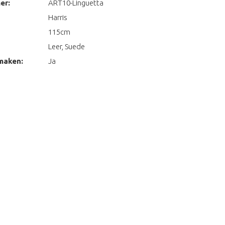
er:
ART10-Linguetta
Harris
115cm
Leer, Suede
maken:
Ja