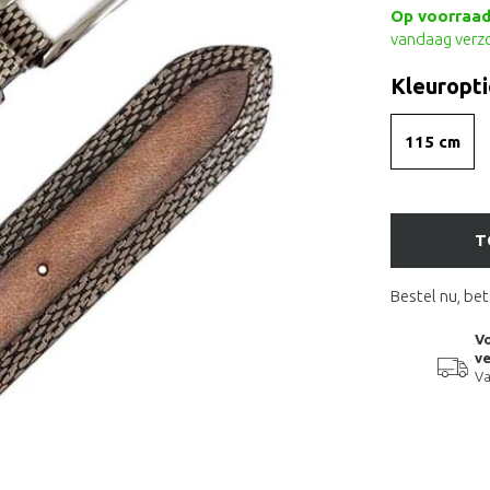
Op voorraad 
vandaag verz
Kleuropti
115 cm
T
Bestel nu, bet
Vo
ve
Va