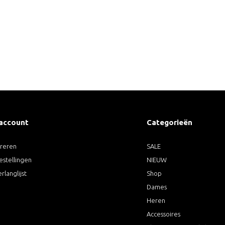
 account
Categorieën
treren
SALE
estellingen
NIEUW
erlanglijst
Shop
Dames
Heren
Accessoires