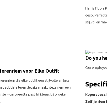
Harris Fibbia
gesp. Perfecte
stijlvol en mak
Do you ha
Our employee 
Herenriem voor Elke Outfit
renriem die elke outfit een stijlvolle en luxe
Specif
met subtiele leren details maakt deze riem een
j de 4 cm breedte past hij ideaal bij broeken
Kopersbesc
.
Zelf je riem 