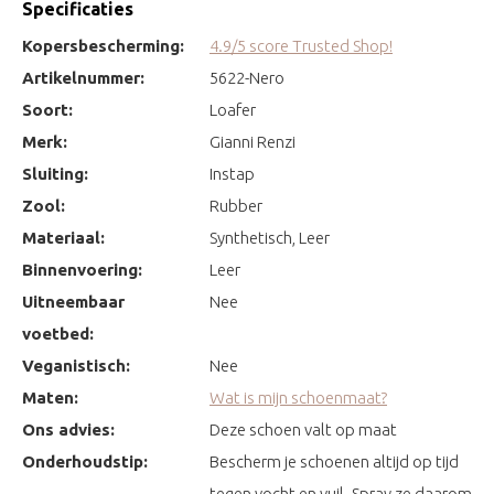
Specificaties
Kopersbescherming:
4.9/5 score Trusted Shop!
Artikelnummer:
5622-Nero
Soort:
Loafer
Merk:
Gianni Renzi
Sluiting:
Instap
Zool:
Rubber
Materiaal:
Synthetisch, Leer
Binnenvoering:
Leer
Uitneembaar
Nee
voetbed:
Veganistisch:
Nee
Maten:
Wat is mijn schoenmaat?
Ons advies:
Deze schoen valt op maat
Onderhoudstip:
Bescherm je schoenen altijd op tijd
tegen vocht en vuil. Spray ze daarom