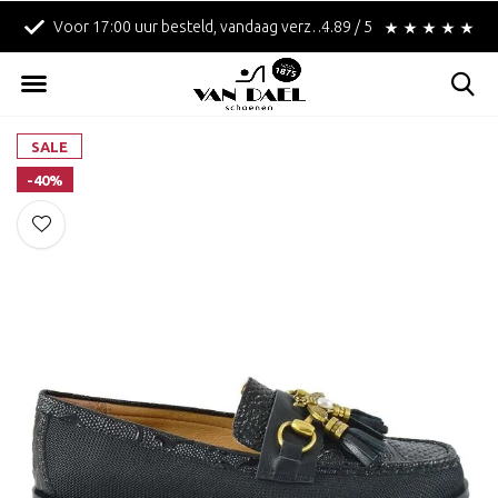
Voor 17:00 uur besteld, vandaag verzonden!
4.89 / 5
Betaal achteraf met 
SALE
-40%