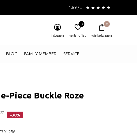
4.89 / 5
0
0
inloggen
verlanglijst
winkelwagen
BLOG
FAMILY MEMBER
SERVICE
e-Piece Buckle Roze
95
-30%
7791256