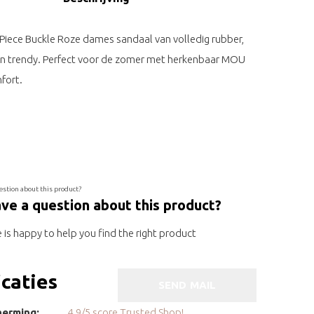
iece Buckle Roze dames sandaal van volledig rubber,
en trendy. Perfect voor de zomer met herkenbaar MOU
fort.
ve a question about this product?
is happy to help you find the right product
icaties
SEND MAIL
erming:
4.9/5 score Trusted Shop!