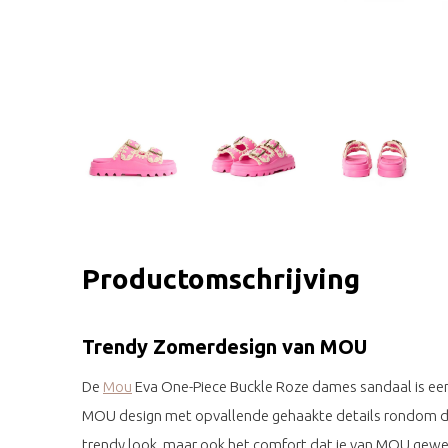
Productomschrijving
Trendy Zomerdesign van MOU
De
Mou
Eva One-Piece Buckle Roze dames sandaal is een
MOU design met opvallende gehaakte details rondom de 
trendy look, maar ook het comfort dat je van MOU gewe