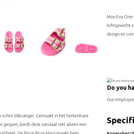
Mou Eva One-P
lichtgewicht 
design en com
Do you ha
Our employee 
 echte blikvanger. Gemaakt in het herkenbare
Specif
gespen, biedt deze sandaal niet alleen een
nd bent. De frisse Roze kleur maakt hem
Kopersbesch