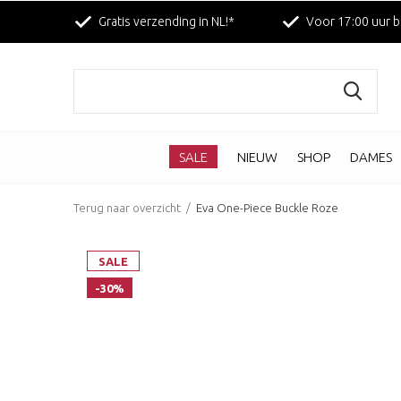
Gratis verzending in NL!*
Voor 17:00 uur b
SALE
NIEUW
SHOP
DAMES
Terug naar overzicht
Eva One-Piece Buckle Roze
SALE
-30%