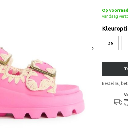
Op voorraad 
vandaag verz
Kleuropti
36
T
Bestel nu, bet
Vo
ve
Va