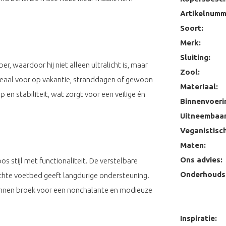
Artikelnumm
Soort:
Merk:
Sluiting:
er, waardoor hij niet alleen ultralicht is, maar
Zool:
eaal voor op vakantie, stranddagen of gewoon
Materiaal:
 en stabiliteit, wat zorgt voor een veilige én
Binnenvoeri
Uitneembaar
Veganistisch
Maten:
Ons advies:
 stijl met functionaliteit. De verstelbare
Onderhoudst
chte voetbed geeft langdurige ondersteuning.
linnen broek voor een nonchalante en modieuze
Inspiratie: