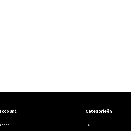
 account
Categorieën
treren
SALE