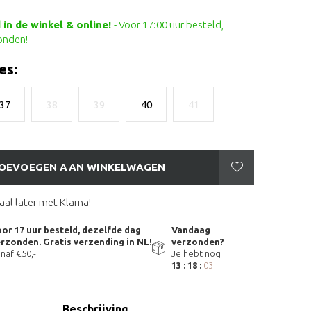
in de winkel & online!
- Voor 17:00 uur besteld,
onden!
es:
37
38
39
40
41
OEVOEGEN AAN WINKELWAGEN
aal later met Klarna!
or 17 uur besteld, dezelfde dag
Vandaag
rzonden. Gratis verzending in NL!
verzonden?
naf €50,-
Je hebt nog
13 : 18 :
02
Beschrijving