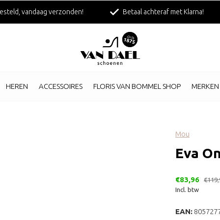
esteld, vandaag verzonden!
Betaal achteraf met Klarna!
HEREN
ACCESSOIRES
FLORIS VAN BOMMEL SHOP
MERKEN
Mou
Eva On
€83,96
€119,
Incl. btw
EAN:
805727