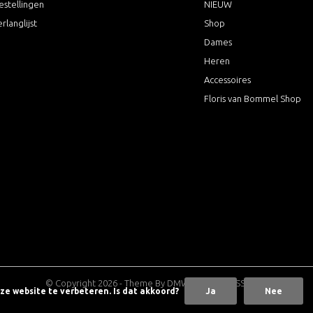
estellingen
NIEUW
erlanglijst
Shop
Dames
Heren
Accessoires
Floris van Bommel Shop
© Copyright
2026
- Theme By
DMWS
x
Plus+
-
RSS-feed
nze website te verbeteren. Is dat akkoord?
Ja
Nee