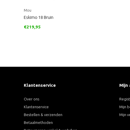
Mou
Eskimo 18 Bruin
€219,95
Klantenservice
Mijn
Over ons
Regis
Klantenservice
Mijn b
Bestellen & verzenden
Mijn v
Betaalmethoden