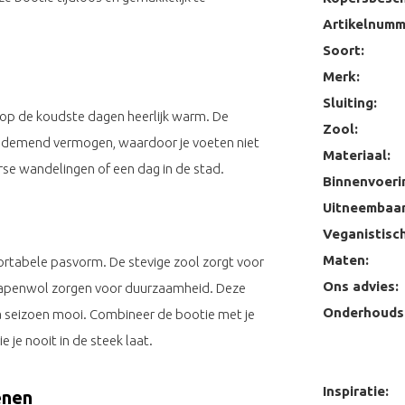
Artikelnumm
Soort:
Merk:
Sluiting:
s op de koudste dagen heerlijk warm. De
Zool:
n ademend vermogen, waardoor je voeten niet
Materiaal:
rse wandelingen of een dag in de stad.
Binnenvoeri
Uitneembaar
Veganistisch
Maten:
rtabele pasvorm. De stevige zool zorgt voor
Ons advies:
schapenwol zorgen voor duurzaamheid. Deze
Onderhoudst
 na seizoen mooi. Combineer de bootie met je
ie je nooit in de steek laat.
Inspiratie:
enen