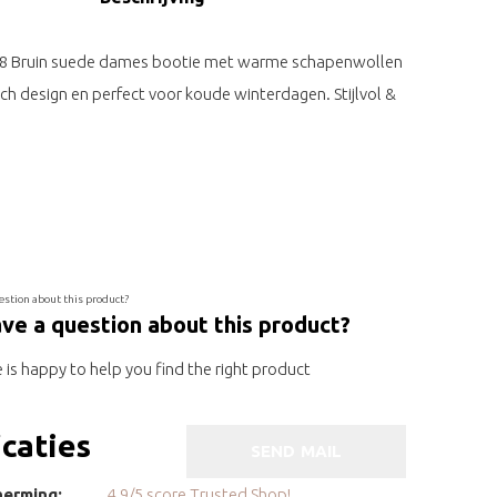
8 Bruin suede dames bootie met warme schapenwollen
sch design en perfect voor koude winterdagen. Stijlvol &
ve a question about this product?
is happy to help you find the right product
icaties
SEND MAIL
erming:
4.9/5 score Trusted Shop!