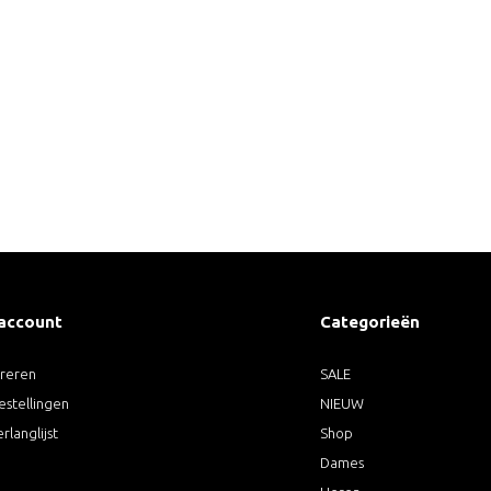
 account
Categorieën
treren
SALE
estellingen
NIEUW
erlanglijst
Shop
Dames