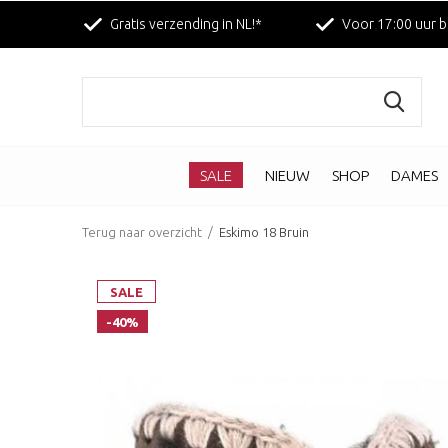
Gratis verzending in NL!*
Voor 17:00 uur b
SALE
NIEUW
SHOP
DAMES
Terug naar overzicht
Eskimo 18 Bruin
SALE
-40%