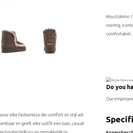
Mou Eskimo 1
voering, iconi
comfortabel.
Do you ha
Our employee 
or elke fashionista die comfort en stijl wil
Specif
enbaar en geeft elke outfit een luxe, casual
e bootie tijdloos en gemakkelijk te
Kopersbesch