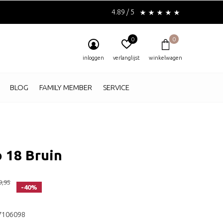
4.89 / 5
0
0
inloggen
verlanglijst
winkelwagen
BLOG
FAMILY MEMBER
SERVICE
 18 Bruin
9,95
-40%
7106098