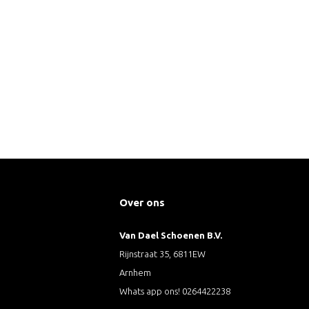
Over ons
Van Dael Schoenen B.V.
Rijnstraat 35, 6811EW
Arnhem
Whats app ons! 0264422238