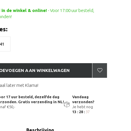
in de winkel & online!
- Voor 17:00 uur besteld,
onden!
es:
41
OEVOEGEN AAN WINKELWAGEN
aal later met Klarna!
or 17 uur besteld, dezelfde dag
Vandaag
rzonden. Gratis verzending in NL!
verzonden?
naf €50,-
Je hebt nog
13 : 28 :
36
Beschrijving