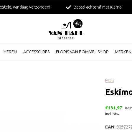
esteld, vandaag verzonden!
Betaal achteraf met Klarna!
HEREN
ACCESSOIRES
FLORIS VAN BOMMEL SHOP
MERKEN
Mou
Eskimo
€131,97
€21
Incl. btw
EAN:
805727