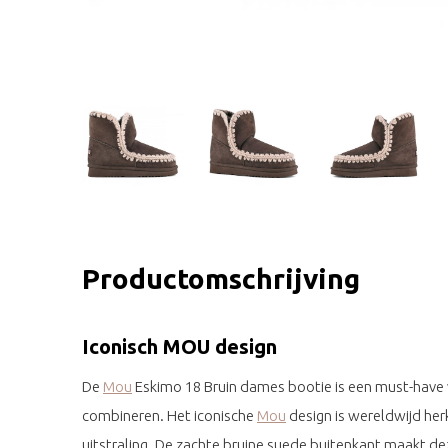
Productomschrijving
Iconisch MOU design
De
Mou
Eskimo 18 Bruin dames bootie is een must-have vo
combineren. Het iconische
Mou
design is wereldwijd herk
uitstraling. De zachte bruine suede buitenkant maakt dez