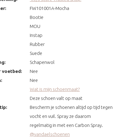
er:
FW101001A-Mocha
Bootie
MOU
Instap
Rubber
Suede
ng:
Schapenwol
 voetbed:
Nee
:
Nee
Wat is mijn schoenmaat?
Deze schoen valt op maat
ip:
Bescherm je schoenen altijd op tijd tegen
vocht en vuil. Spray ze daarom
regelmatig in met een Carbon Spray.
@vandaelschoenen