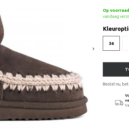
Op voorraad 
vandaag verz
Kleuropti
36
T
Bestel nu, bet
Vo
ve
Va