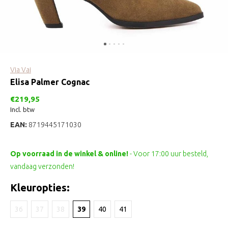
Via Vai
Elisa Palmer Cognac
€219,95
Incl. btw
EAN:
8719445171030
Op voorraad in de winkel & online!
- Voor 17:00 uur besteld,
vandaag verzonden!
Kleuropties:
36
37
38
39
40
41