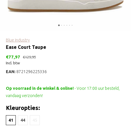
Blue Industry
Ease Court Taupe
€77,97
€129,95
Incl. btw
EAN:
8721296225336
Op voorraad in de winkel & online!
- Voor 17:00 uur besteld,
vandaag verzonden!
Kleuropties:
41
44
45