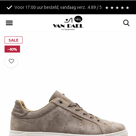
Voor 17:00 uur besteld, vandaag verzonden!
4.89 / 5
Betaal achteraf met 
SALE
-40%