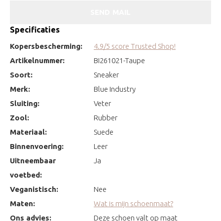
SEND MAIL
Specificaties
Kopersbescherming:
4.9/5 score Trusted Shop!
Artikelnummer:
BI261021-Taupe
Soort:
Sneaker
Merk:
Blue Industry
Sluiting:
Veter
Zool:
Rubber
Materiaal:
Suede
Binnenvoering:
Leer
Uitneembaar
Ja
voetbed:
Veganistisch:
Nee
Maten:
Wat is mijn schoenmaat?
Ons advies:
Deze schoen valt op maat