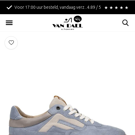
Voor 17:00 uur besteld, vandaag verzonden!
4.89 / 5
Betaal achteraf met 