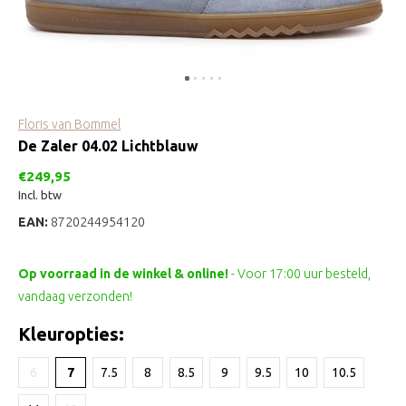
Floris van Bommel
De Zaler 04.02 Lichtblauw
€249,95
Incl. btw
EAN:
8720244954120
Op voorraad in de winkel & online!
- Voor 17:00 uur besteld,
vandaag verzonden!
Kleuropties:
6
7
7.5
8
8.5
9
9.5
10
10.5