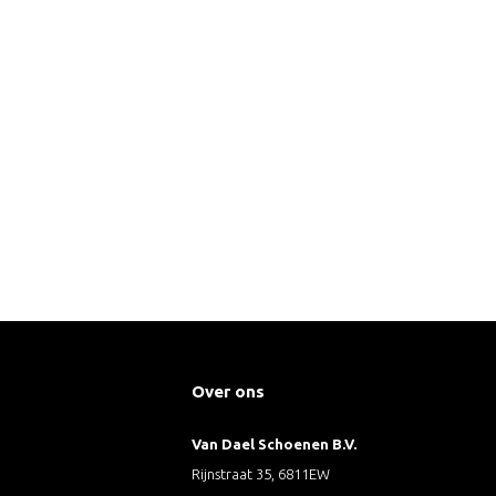
Over ons
Van Dael Schoenen B.V.
Rijnstraat 35, 6811EW