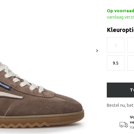
Op voorraad 
vandaag verz
Kleuropti
6
9.5
T
Bestel nu, bet
Vo
ve
Va