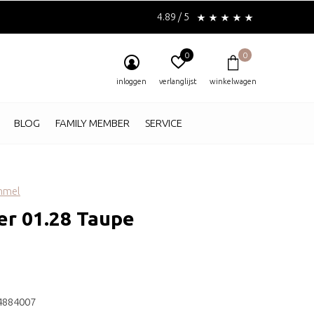
4.89 / 5
0
0
inloggen
verlanglijst
winkelwagen
BLOG
FAMILY MEMBER
SERVICE
ommel
er 01.28 Taupe
4884007