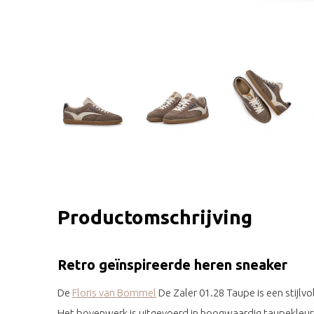
Productomschrijving
Retro geïnspireerde heren sneaker
De
Floris van Bommel
De Zaler 01.28 Taupe is een stijlvo
Het bovenwerk is uitgevoerd in hoogwaardig taupekleuri