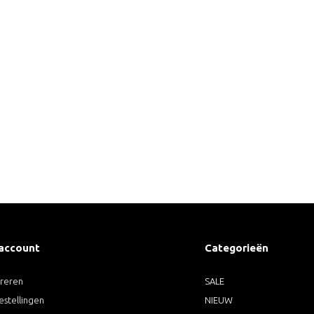
 account
Categorieën
treren
SALE
estellingen
NIEUW