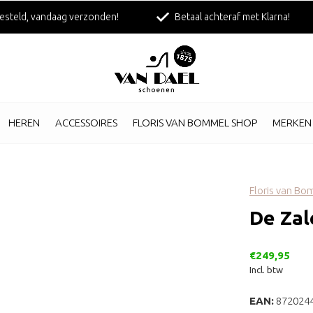
esteld, vandaag verzonden!
Betaal achteraf met Klarna!
HEREN
ACCESSOIRES
FLORIS VAN BOMMEL SHOP
MERKEN
Floris van B
De Zal
€249,95
Incl. btw
EAN:
872024