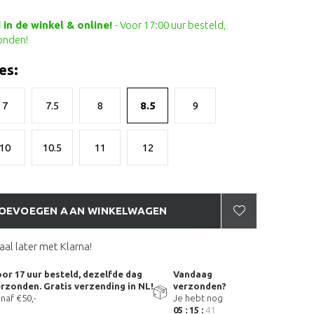
in de winkel & online!
- Voor 17:00 uur besteld,
onden!
es:
7
7.5
8
8.5
9
10
10.5
11
12
OEVOEGEN AAN WINKELWAGEN
aal later met Klarna!
or 17 uur besteld, dezelfde dag
Vandaag
rzonden. Gratis verzending in NL!
verzonden?
naf €50,-
Je hebt nog
05 : 15 :
40