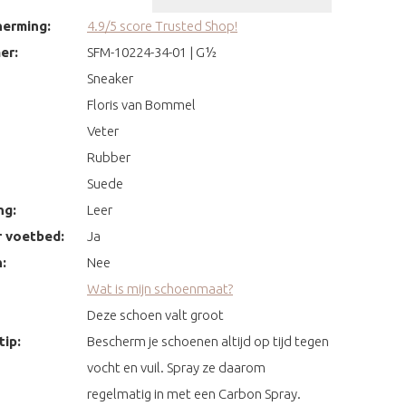
erming:
4.9/5 score Trusted Shop!
er:
SFM-10224-34-01 | G½
Sneaker
Floris van Bommel
Veter
Rubber
Suede
ng:
Leer
 voetbed:
Ja
:
Nee
Wat is mijn schoenmaat?
Deze schoen valt groot
ip:
Bescherm je schoenen altijd op tijd tegen
vocht en vuil. Spray ze daarom
regelmatig in met een Carbon Spray.