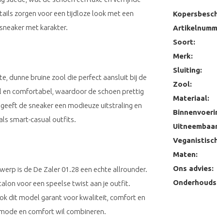
etails zorgen voor een tijdloze look met een
Kopersbesch
sneaker met karakter.
Artikelnumm
Soort:
Merk:
Sluiting:
e, dunne bruine zool die perfect aansluit bij de
Zool:
ibel en comfortabel, waardoor de schoen prettig
Materiaal:
 geeft de sneaker een modieuze uitstraling en
Binnenvoeri
s smart-casual outfits.
Uitneembaar
Veganistisch
Maten:
Ons advies:
twerp is de De Zaler 01.28 een echte allrounder.
Onderhoudst
alon voor een speelse twist aan je outfit.
k dit model garant voor kwaliteit, comfort en
 mode en comfort wil combineren.