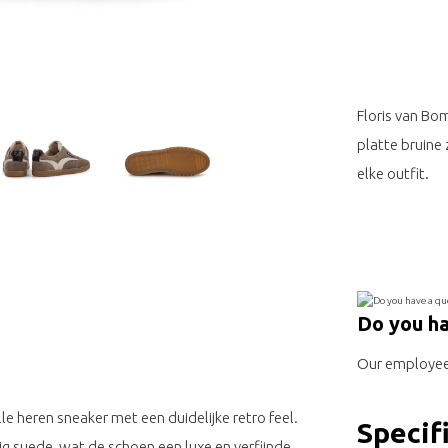
Floris van Bo
platte bruine 
elke outfit.
Do you ha
Our employee 
lle heren sneaker met een duidelijke retro feel.
Specif
g suede, wat de schoen een luxe en verfijnde