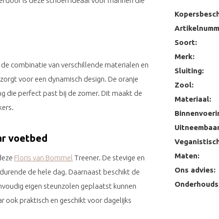
ierdoor is deze schoen ideaal voor mannen die
Kopersbesch
Artikelnumm
Soort:
s
Merk:
 de combinatie van verschillende materialen en
Sluiting:
n zorgt voor een dynamisch design. De oranje
Zool:
ng die perfect past bij de zomer. Dit maakt de
Materiaal:
kers.
Binnenvoeri
Uitneembaar
ar voetbed
Veganistisch
Maten:
 deze
Floris van Bommel
Treener. De stevige en
Ons advies:
edurende de hele dag. Daarnaast beschikt de
Onderhoudst
nvoudig eigen steunzolen geplaatst kunnen
ar ook praktisch en geschikt voor dagelijks