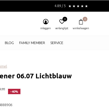
4.89 / 5
0
0
inloggen
verlanglijst
winkelwagen
BLOG
FAMILY MEMBER
SERVICE
ommel
ener 06.07 Lichtblauw
9,95
-40%
4888906