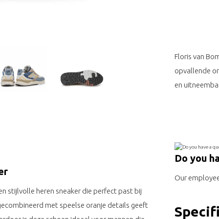
Floris van Bo
opvallende or
en uitneemba
Do you ha
er
Our employee 
n stijlvolle heren sneaker die perfect past bij
gecombineerd met speelse oranje details geeft
Specif