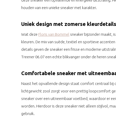
deze sneaker een opvallende en energieke uitstraling. H
houden van een unieke sneaker met karakter.
Uniek design met zomerse kleurdetail
Wat deze
Floris van Bommel
sneaker bijzonder maakt, is
kleuren. De mix van suède, textiel en sportieve accente
details geven de sneaker een frisse en moderne uitstrali
Treener 06.07 een echte blikvanger onder de heren snea
Comfortabele sneaker met uitneemba
Naast het opvallende design staat comfort centraal bij
lichtgewicht zool zorgt voor een prettig loopcomfort g
sneaker over een uitneembaar voetbed, waardoor er ee
worden. Hierdoor is deze sneaker niet alleen stijlvol, ma
gebruik.