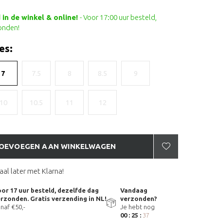
in de winkel & online!
- Voor 17:00 uur besteld,
onden!
es:
7
7.5
8
8.5
9
10
10.5
11
12
OEVOEGEN AAN WINKELWAGEN
aal later met Klarna!
or 17 uur besteld, dezelfde dag
Vandaag
rzonden. Gratis verzending in NL!
verzonden?
naf €50,-
Je hebt nog
00 : 25 :
36