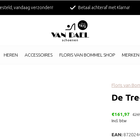
esteld, vandaag verzonden!
Betaal achteraf met Klarna!
HEREN
ACCESSOIRES
FLORIS VAN BOMMEL SHOP
MERKEN
Floris van B
De Tre
€161,97
€26
Incl. btw
EAN:
872024