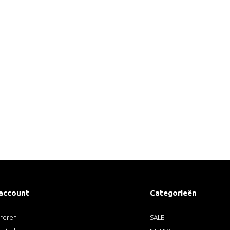
 account
Categorieën
treren
SALE