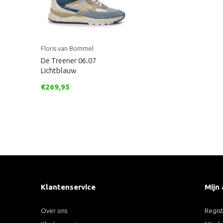
Floris van Bommel
De Treener 06.07
Lichtblauw
€269,95
Klantenservice
Mijn
Over ons
Regis