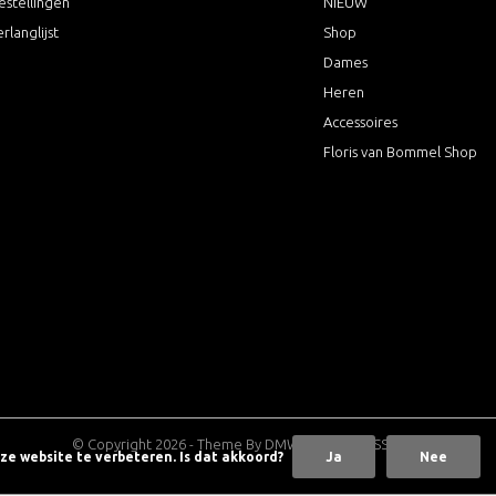
estellingen
NIEUW
erlanglijst
Shop
Dames
Heren
Accessoires
Floris van Bommel Shop
© Copyright
2026
- Theme By
DMWS
x
Plus+
-
RSS-feed
nze website te verbeteren. Is dat akkoord?
Ja
Nee