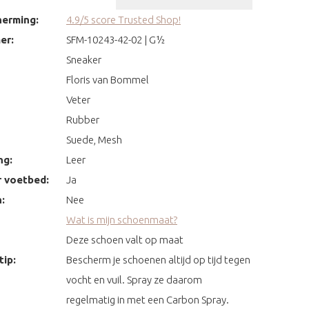
erming:
4.9/5 score Trusted Shop!
er:
SFM-10243-42-02 | G½
Sneaker
Floris van Bommel
Veter
Rubber
Suede, Mesh
ng:
Leer
 voetbed:
Ja
:
Nee
Wat is mijn schoenmaat?
Deze schoen valt op maat
ip:
Bescherm je schoenen altijd op tijd tegen
vocht en vuil. Spray ze daarom
regelmatig in met een Carbon Spray.