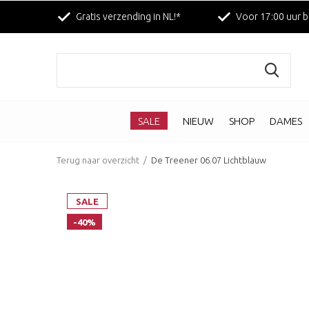
Gratis verzending in NL!*
Voor 17:00 uur b
SALE
NIEUW
SHOP
DAMES
Terug naar overzicht
De Treener 06.07 Lichtblauw
SALE
-40%