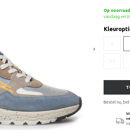
Op voorraad 
vandaag verz
Kleuropti
6
9.5
T
Bestel nu, bet
Vo
ve
Va